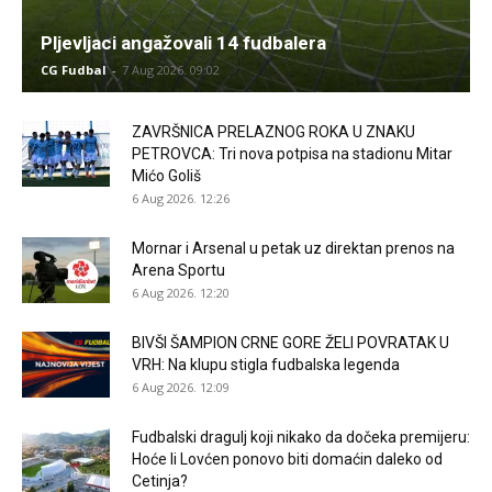
Pljevljaci angažovali 14 fudbalera
CG Fudbal
-
7 Aug 2026. 09:02
ZAVRŠNICA PRELAZNOG ROKA U ZNAKU
PETROVCA: Tri nova potpisa na stadionu Mitar
Mićo Goliš
6 Aug 2026. 12:26
Mornar i Arsenal u petak uz direktan prenos na
Arena Sportu
6 Aug 2026. 12:20
BIVŠI ŠAMPION CRNE GORE ŽELI POVRATAK U
VRH: Na klupu stigla fudbalska legenda
6 Aug 2026. 12:09
Fudbalski dragulj koji nikako da dočeka premijeru:
Hoće li Lovćen ponovo biti domaćin daleko od
Cetinja?