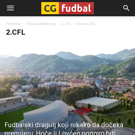
CG-
Početna
Ostala takmičenja
2.CFL
Strana 236
2.CFL
Fudbal
Fudbalski dragulj koji nikako da dočeka
premijeru: Hoće li Lovćen ponovo biti