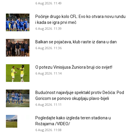
6 Aug 2026. 11:49
Počinje drugo kolo CFL: Evo ko otvara novu rundu
i kada se igra prvi meč
6 Aug 2026. 11:39
Balkan se pojačava, klub raste iz dana u dan
6 Aug 2026. 11:36
O potezu Vinisijusa Žuniora bruji cio svijet!
6 Aug 2026. 11:14
Budućnost najavljuje spektakl protiv Dečića: Pod
Goricom se ponovo okupljaju plavo-bijeli
6 Aug 2026. 11:11
Pogledajte kako izgleda teren stadiona u
Rožajama /VIDEO/
6 Aug 2026. 11:08