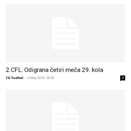
2.CFL: Odigrana četiri meča 29. kola
CG Fudbal
-
4 May 2016. 18:59
0