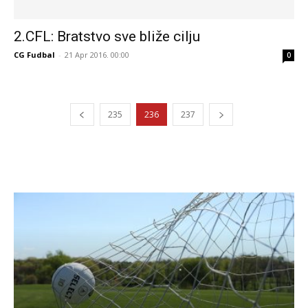
2.CFL: Bratstvo sve bliže cilju
CG Fudbal
-
21 Apr 2016. 00:00
0
235
236
237