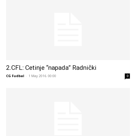
2.CFL: Cetinje “napada” Radnički
CG Fudbal
-
1 May 2016. 00:00
0