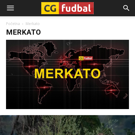
CG-
Početna
Merkato
MERKATO
Fudbal