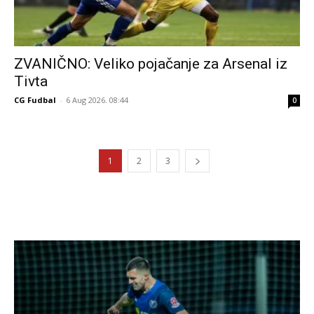
ZVANIČNO: Veliko pojačanje za Arsenal iz
Tivta
CG Fudbal
-
6 Aug 2026. 08:44
0
1
2
3