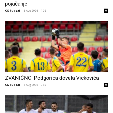
pojačanje!
CG Fudbal
-
6 Aug 2026. 11:02
0
ZVANIČNO: Podgorica dovela Vickovića
CG Fudbal
-
6 Aug 2026. 10:39
0