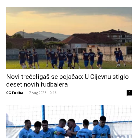
Novi trećeligaš se pojačao: U Cijevnu stiglo
deset novih fudbalera
CG Fudbal
-
7 Aug 2026. 10:16
0