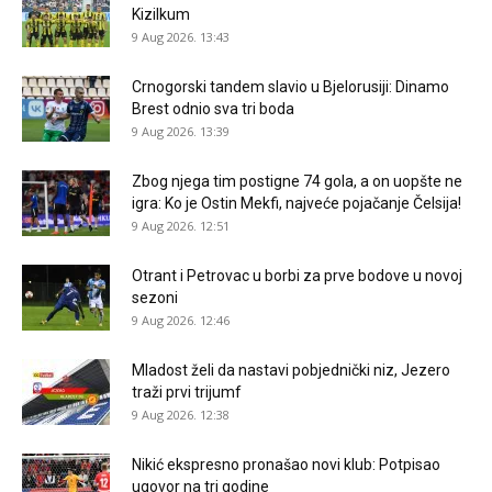
Kizilkum
9 Aug 2026. 13:43
Crnogorski tandem slavio u Bjelorusiji: Dinamo
Brest odnio sva tri boda
9 Aug 2026. 13:39
Zbog njega tim postigne 74 gola, a on uopšte ne
igra: Ko je Ostin Mekfi, najveće pojačanje Čelsija!
9 Aug 2026. 12:51
Otrant i Petrovac u borbi za prve bodove u novoj
sezoni
9 Aug 2026. 12:46
Mladost želi da nastavi pobjednički niz, Jezero
traži prvi trijumf
9 Aug 2026. 12:38
Nikić ekspresno pronašao novi klub: Potpisao
ugovor na tri godine