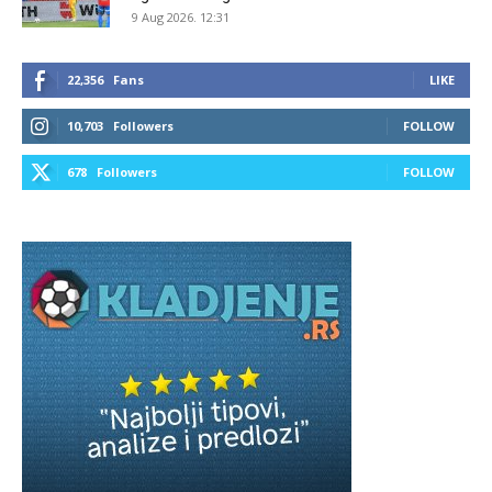
9 Aug 2026. 12:31
22,356
Fans
LIKE
10,703
Followers
FOLLOW
678
Followers
FOLLOW