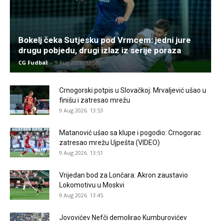
Bokelj čeka Sutjesku pod Vrmcem: jedni jure
drugu pobjedu, drugi izlaz iz serije poraza
CG Fudbal
-
9 Aug 2026. 13:58
Crnogorski potpis u Slovačkoj: Mrvaljević ušao u
finišu i zatresao mrežu
9 Aug 2026. 13:53
Matanović ušao sa klupe i pogodio: Crnogorac
zatresao mrežu Ujpešta (VIDEO)
9 Aug 2026. 13:51
Vrijedan bod za Lončara: Akron zaustavio
Lokomotivu u Moskvi
9 Aug 2026. 13:45
Jovovićev Nefči demolirao Kumburovićev