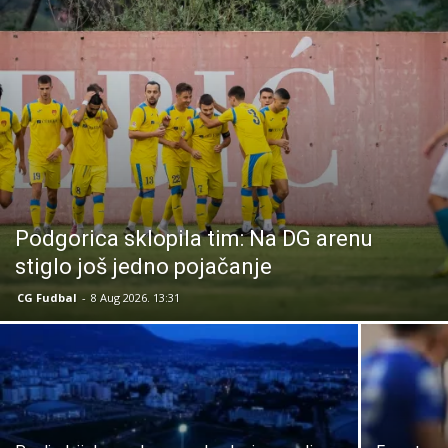
Podgorica sklopila tim: Na DG arenu
stiglo još jedno pojačanje
CG Fudbal
-
8 Aug 2026. 13:31