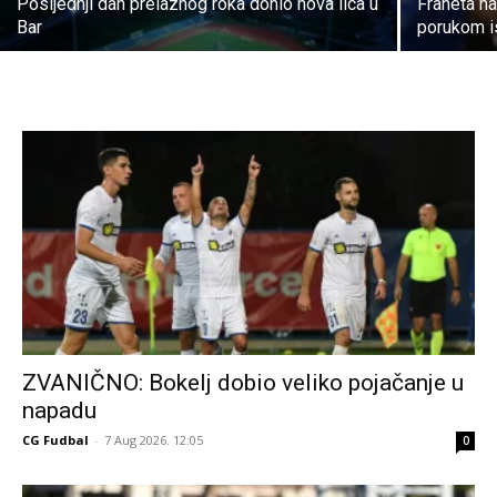
Posljednji dan prelaznog roka donio nova lica u
Franeta n
Bar
porukom i
ZVANIČNO: Bokelj dobio veliko pojačanje u
napadu
CG Fudbal
-
7 Aug 2026. 12:05
0