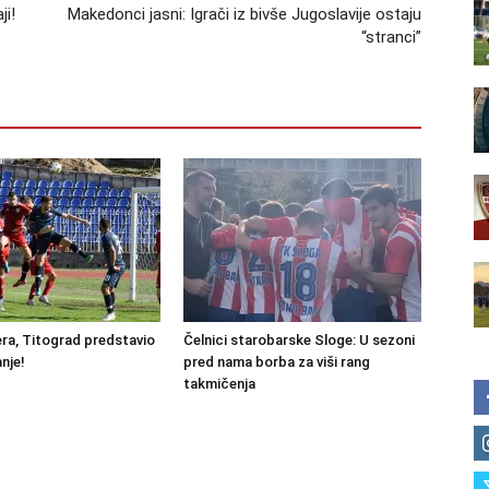
ji!
Makedonci jasni: Igrači iz bivše Jugoslavije ostaju
“stranci”
ra, Titograd predstavio
Čelnici starobarske Sloge: U sezoni
nje!
pred nama borba za viši rang
takmičenja