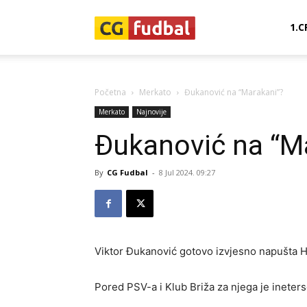
CG-
1.C
Fudbal
Početna
Merkato
Đukanović na “Marakani”?
Merkato
Najnovije
Đukanović na “M
By
CG Fudbal
-
8 Jul 2024. 09:27
Viktor Đukanović gotovo izvjesno napušta H
Pored PSV-a i Klub Briža za njega je ineter