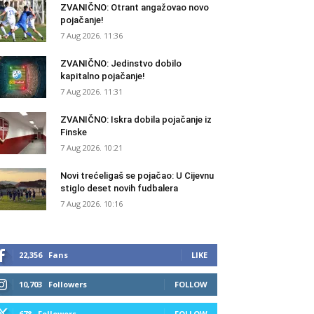
ZVANIČNO: Otrant angažovao novo
pojačanje!
7 Aug 2026. 11:36
ZVANIČNO: Jedinstvo dobilo
kapitalno pojačanje!
7 Aug 2026. 11:31
ZVANIČNO: Iskra dobila pojačanje iz
Finske
7 Aug 2026. 10:21
Novi trećeligaš se pojačao: U Cijevnu
stiglo deset novih fudbalera
7 Aug 2026. 10:16
22,356
Fans
LIKE
10,703
Followers
FOLLOW
678
Followers
FOLLOW