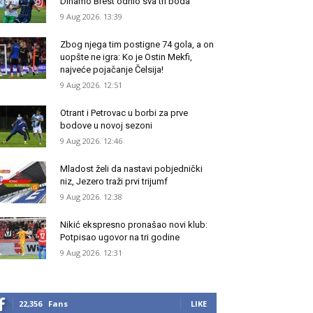
Dinamo Brest odnio sva tri boda
9 Aug 2026. 13:39
Zbog njega tim postigne 74 gola, a on
uopšte ne igra: Ko je Ostin Mekfi,
najveće pojačanje Čelsija!
9 Aug 2026. 12:51
Otrant i Petrovac u borbi za prve
bodove u novoj sezoni
9 Aug 2026. 12:46
Mladost želi da nastavi pobjednički
niz, Jezero traži prvi trijumf
9 Aug 2026. 12:38
Nikić ekspresno pronašao novi klub:
Potpisao ugovor na tri godine
9 Aug 2026. 12:31
22,356
Fans
LIKE