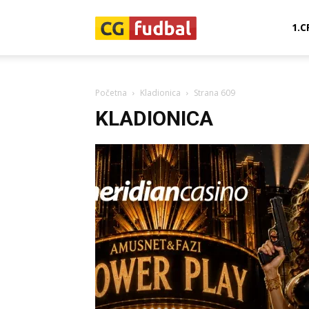
CG-
1.C
Fudbal
Početna
Kladionica
Strana 609
KLADIONICA