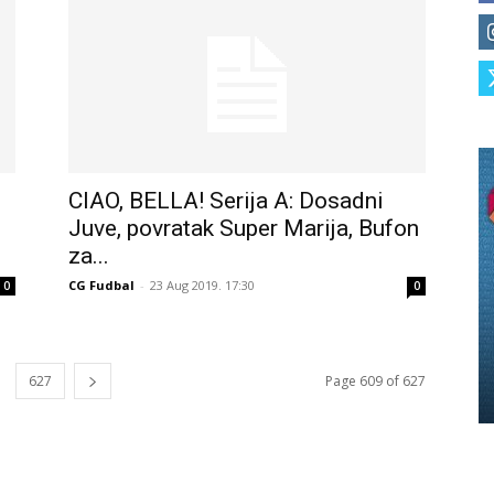
CIAO, BELLA! Serija A: Dosadni
Juve, povratak Super Marija, Bufon
za...
CG Fudbal
-
23 Aug 2019. 17:30
0
0
627
Page 609 of 627