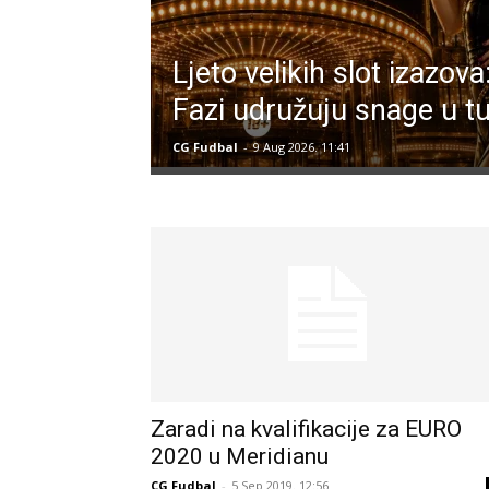
Ljeto velikih slot izazov
Fazi udružuju snage u tu
CG Fudbal
-
9 Aug 2026. 11:41
Zaradi na kvalifikacije za EURO
2020 u Meridianu
CG Fudbal
-
5 Sep 2019. 12:56