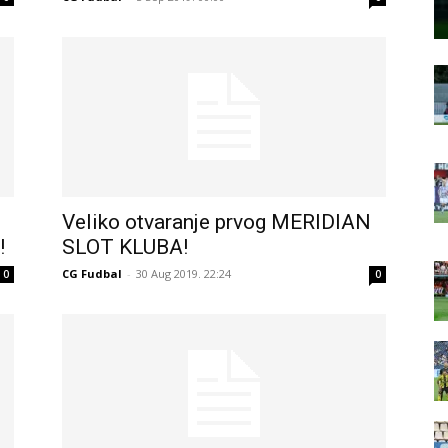
Veliko otvaranje prvog MERIDIAN
!
SLOT KLUBA!
CG Fudbal
-
30 Aug 2019. 22:24
0
0