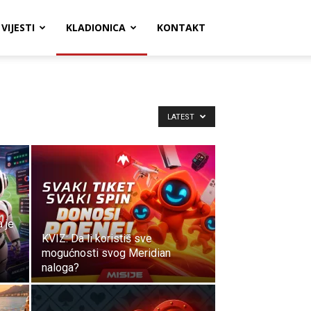
VIJESTI
KLADIONICA
KONTAKT
LATEST
 je
KVIZ: Da li koristiš sve
mogućnosti svog Meridian
naloga?