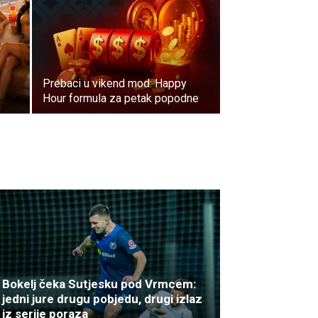
Prebaci u vikend mod: Happy
Hour formula za petak popodne
Bokelj čeka Sutjesku pod Vrmcem:
jedni jure drugu pobjedu, drugi izlaz
iz serije poraza