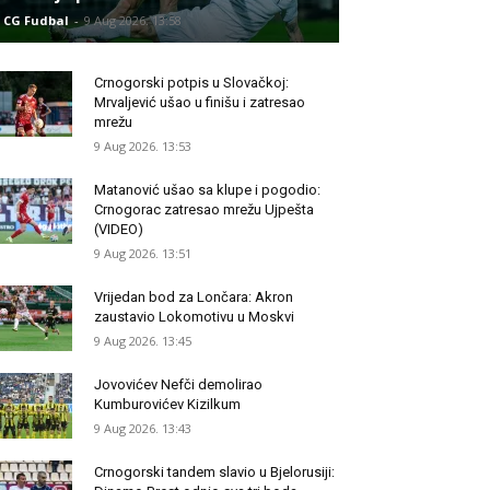
CG Fudbal
-
9 Aug 2026. 13:58
Crnogorski potpis u Slovačkoj:
Mrvaljević ušao u finišu i zatresao
mrežu
9 Aug 2026. 13:53
Matanović ušao sa klupe i pogodio:
Crnogorac zatresao mrežu Ujpešta
(VIDEO)
9 Aug 2026. 13:51
Vrijedan bod za Lončara: Akron
zaustavio Lokomotivu u Moskvi
9 Aug 2026. 13:45
Jovovićev Nefči demolirao
Kumburovićev Kizilkum
9 Aug 2026. 13:43
Crnogorski tandem slavio u Bjelorusiji: