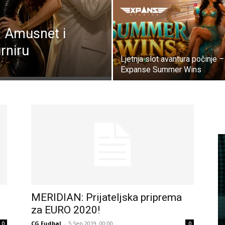
a: Amusnet i
rniru
Ljetnja slot avantura počinje –
Expanse Summer Wins
MERIDIAN: Prijateljska priprema
za EURO 2020!
CG Fudbal
-
5 Sep 2019. 00:00
0
0