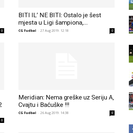
BITI IL’ NE BITI: Ostalo je šest
mjesta u Ligi šampiona,...
CG Fudbal
-
27 Aug 2019. 12:18
0
0
Meridian: Nema greške uz Seriju A,
2
Cvajtu i Baćuške !!!
CG Fudbal
-
26 Aug 2019. 14:38
0
0