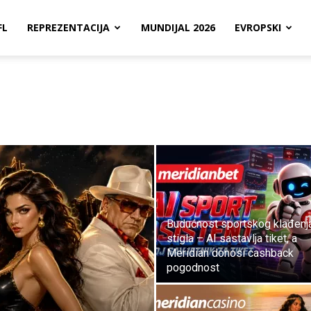
FL
REPREZENTACIJA
MUNDIJAL 2026
EVROPSKI
Budućnost sportskog klađenja
stigla – AI sastavlja tiket, a
Meridian donosi cashback
pogodnost