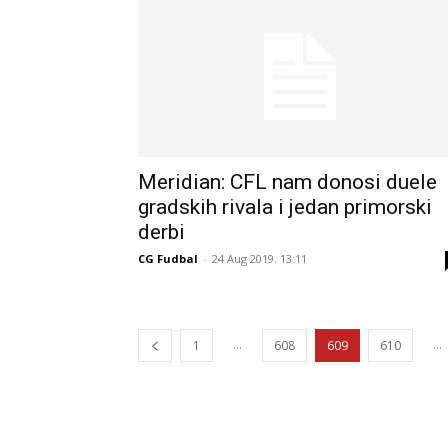
Meridian: CFL nam donosi duele
gradskih rivala i jedan primorski
derbi
CG Fudbal
-
24 Aug 2019. 13:11
...
...
1
608
609
610