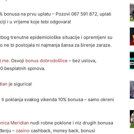
% bonusa na prvu uplatu – Pozovi 067 591 872, uplati
iji i u vrijeme koje tebi odgovara!
zbog trenutne epidemiološke situacije i opremljeni su
 ne bi postojala ni najmanja šansa za širenje zaraze.
t.me
. Osvoji
bonus dobrodošlice
– bez uslova,
0 besplatnih spinova.
dian
je sigurica!
ću ti poklanja svakog vikenda 10% bonusa – samo okreni
onica
Meridian
nudi robne poklone i niz drugih bonusa
ađenju –
casino
cashback, money back, bonusi