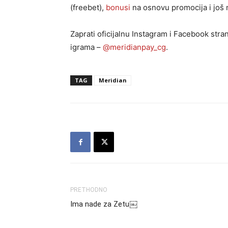
(freebet),
bonusi
na osnovu promocija i još 
Zaprati oficijalnu Instagram i Facebook st
igrama –
@meridianpay_cg
.
TAG
Meridian
PRETHODNO
Ima nade za Zetu￼