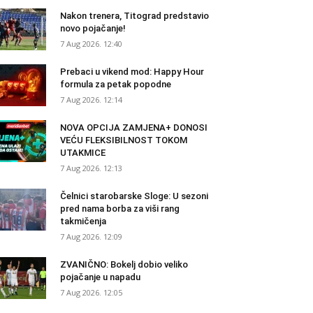
Nakon trenera, Titograd predstavio
novo pojačanje!
7 Aug 2026. 12:40
Prebaci u vikend mod: Happy Hour
formula za petak popodne
7 Aug 2026. 12:14
NOVA OPCIJA ZAMJENA+ DONOSI
VEĆU FLEKSIBILNOST TOKOM
UTAKMICE
7 Aug 2026. 12:13
Čelnici starobarske Sloge: U sezoni
pred nama borba za viši rang
takmičenja
7 Aug 2026. 12:09
ZVANIČNO: Bokelj dobio veliko
pojačanje u napadu
7 Aug 2026. 12:05