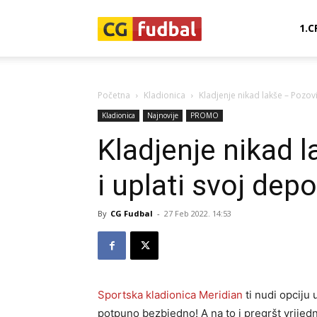
CG-
1.C
Fudbal
Početna
Kladionica
Kladjenje nikad lakše – Pozovi
Kladionica
Najnovije
PROMO
Kladjenje nikad 
i uplati svoj dep
By
CG Fudbal
-
27 Feb 2022. 14:53
Sportska kladionica
Meridian
ti nudi opciju
potpuno bezbjedno! A na to i pregršt vrijed