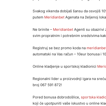
Svakog vikenda dobijaš šansu da osvojiš 10
putem
Meridianbet
Agenata na željenoj lokac
Ne brinite –
Meridianbet
Agenti su obazrivi 
svim propratnim i potrebnim sredstvima kako
Registruj se bez promo koda na
meridianbe
automatski na Vas račun – 10eur bonusa i 10
Online kladjenje u sportskoj kladionici
Meri
Regionalni lider u proizvodnji igara na sre
broj 067 591 872!
Pored bonusa dobrodošlice,
sportska kladi
koji će upotpuniti vaše iskustvo u online kl