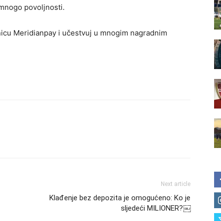
mnogo povoljnosti.
ranicu Meridianpay i učestvuj u mnogim nagradnim
Next article
Klađenje bez depozita je omogućeno: Ko je
sljedeći MILIONER?￼