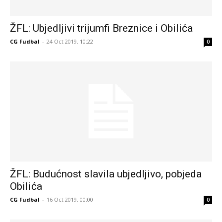
ŽFL: Ubjedljivi trijumfi Breznice i Obilića
CG Fudbal
-
24 Oct 2019. 10:22
0
ŽFL: Budućnost slavila ubjedljivo, pobjeda
Obilića
CG Fudbal
-
16 Oct 2019. 00:00
0