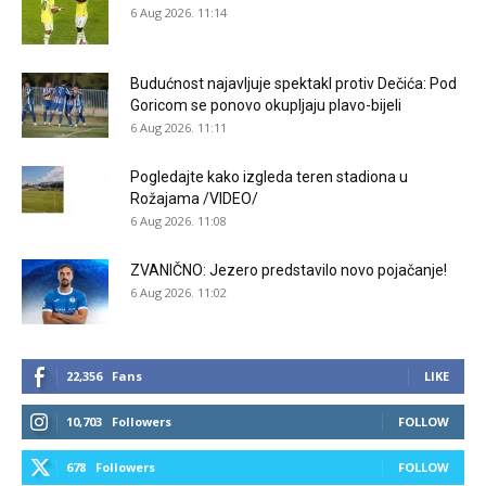
6 Aug 2026. 11:14
Budućnost najavljuje spektakl protiv Dečića: Pod
Goricom se ponovo okupljaju plavo-bijeli
6 Aug 2026. 11:11
Pogledajte kako izgleda teren stadiona u
Rožajama /VIDEO/
6 Aug 2026. 11:08
ZVANIČNO: Jezero predstavilo novo pojačanje!
6 Aug 2026. 11:02
22,356
Fans
LIKE
10,703
Followers
FOLLOW
678
Followers
FOLLOW