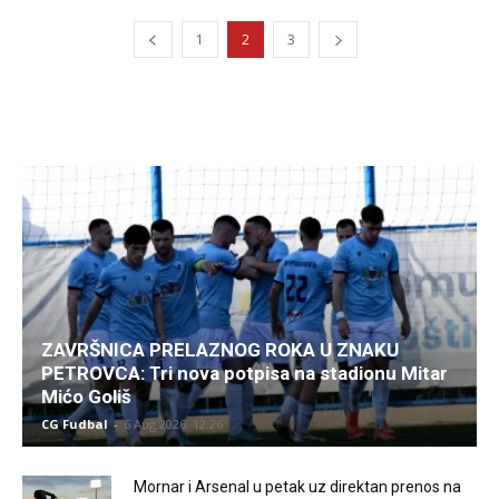
1
2
3
ZAVRŠNICA PRELAZNOG ROKA U ZNAKU
PETROVCA: Tri nova potpisa na stadionu Mitar
Mićo Goliš
CG Fudbal
-
6 Aug 2026. 12:26
Mornar i Arsenal u petak uz direktan prenos na