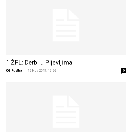
1.ŽFL: Derbi u Pljevljima
CG Fudbal
-
15 Nov 2019. 13:56
0