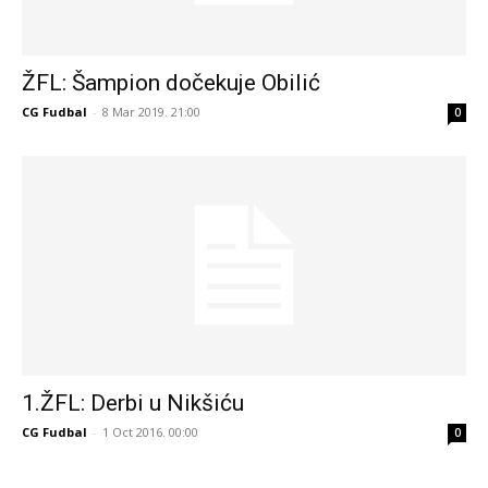
ŽFL: Šampion dočekuje Obilić
CG Fudbal
-
8 Mar 2019. 21:00
0
1.ŽFL: Derbi u Nikšiću
CG Fudbal
-
1 Oct 2016. 00:00
0