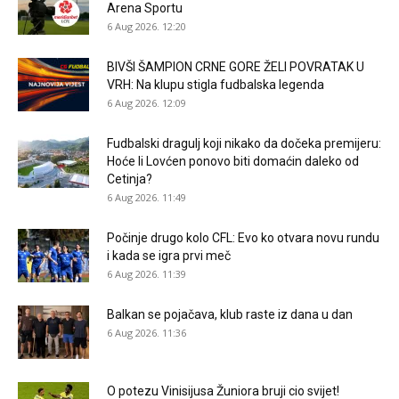
Arena Sportu
6 Aug 2026. 12:20
BIVŠI ŠAMPION CRNE GORE ŽELI POVRATAK U
VRH: Na klupu stigla fudbalska legenda
6 Aug 2026. 12:09
Fudbalski dragulj koji nikako da dočeka premijeru:
Hoće li Lovćen ponovo biti domaćin daleko od
Cetinja?
6 Aug 2026. 11:49
Počinje drugo kolo CFL: Evo ko otvara novu rundu
i kada se igra prvi meč
6 Aug 2026. 11:39
Balkan se pojačava, klub raste iz dana u dan
6 Aug 2026. 11:36
O potezu Vinisijusa Žuniora bruji cio svijet!