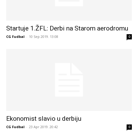
Startuje 1.ŽFL: Derbi na Starom aerodromu
CG Fudbal
-
10 Sep 2019. 13:08
0
Ekonomist slavio u derbiju
CG Fudbal
-
23 Apr 2019. 20:42
0