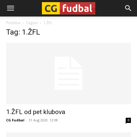
CG-
Početna
Tagovi
1.ŽFL
Tag: 1.ŽFL
Fudbal
1.ŽFL od pet klubova
CG Fudbal
-
31 Aug 2020. 12:08
0