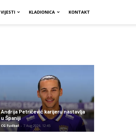
VIJESTI
KLADIONICA
KONTAKT
Andrija Petričević karijeru nastavlja
u Španiji
CG Fudbal
-
7 Aug 2026. 12:45