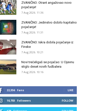
ZVANIČNO: Otrant angažovao novo
pojačanje!
7 Aug 2026. 11:36
ZVANIČNO: Jedinstvo dobilo kapitalno
pojačanje!
7 Aug 2026. 11:31
ZVANIČNO: Iskra dobila pojačanje iz
Finske
7 Aug 2026. 10:21
Novi trećeligaš se pojačao: U Cijevnu
stiglo deset novih fudbalera
7 Aug 2026. 10:16
22,356
Fans
LIKE
10,703
Followers
FOLLOW
678
Followers
FOLLOW