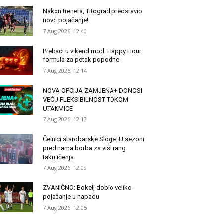
Nakon trenera, Titograd predstavio
novo pojačanje!
7 Aug 2026. 12:40
Prebaci u vikend mod: Happy Hour
formula za petak popodne
7 Aug 2026. 12:14
NOVA OPCIJA ZAMJENA+ DONOSI
VEĆU FLEKSIBILNOST TOKOM
UTAKMICE
7 Aug 2026. 12:13
Čelnici starobarske Sloge: U sezoni
pred nama borba za viši rang
takmičenja
7 Aug 2026. 12:09
ZVANIČNO: Bokelj dobio veliko
pojačanje u napadu
7 Aug 2026. 12:05