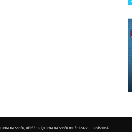
rama na sreću, učešće u igrama na sreću može izazvati zavisnost.