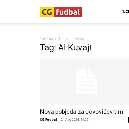
CG-
1.C
Fudbal
Početna
Tagovi
Al Kuvajt
Tag: Al Kuvajt
Nova pobjeda za Jovovićev tim
CG Fudbal
-
24 Aug 2024. 14:02