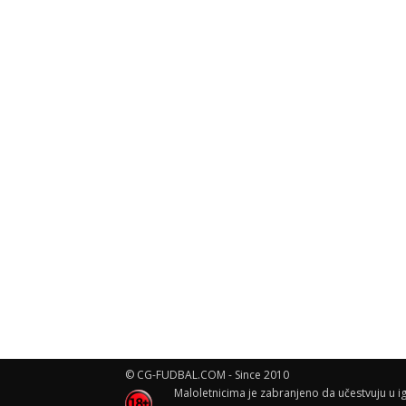
© CG-FUDBAL.COM - Since 2010
Maloletnicima je zabranjeno da učestvuju u ig