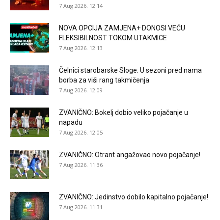
7 Aug 2026. 12:14
NOVA OPCIJA ZAMJENA+ DONOSI VEĆU
FLEKSIBILNOST TOKOM UTAKMICE
7 Aug 2026. 12:13
Čelnici starobarske Sloge: U sezoni pred nama
borba za viši rang takmičenja
7 Aug 2026. 12:09
ZVANIČNO: Bokelj dobio veliko pojačanje u
napadu
7 Aug 2026. 12:05
ZVANIČNO: Otrant angažovao novo pojačanje!
7 Aug 2026. 11:36
ZVANIČNO: Jedinstvo dobilo kapitalno pojačanje!
7 Aug 2026. 11:31