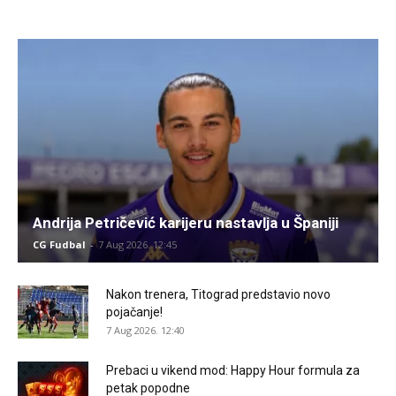
Andrija Petričević karijeru nastavlja u Španiji
CG Fudbal
-
7 Aug 2026. 12:45
Nakon trenera, Titograd predstavio novo
pojačanje!
7 Aug 2026. 12:40
Prebaci u vikend mod: Happy Hour formula za
petak popodne