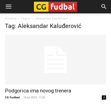
CG-
Početna
Tagovi
Aleksandar Kaluđerović
Tag: Aleksandar Kaluđerović
Fudbal
Podgorica ima novog trenera
CG Fudbal
-
16 Jul 2025. 11:20
0