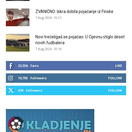
ZVANIČNO: Iskra dobila pojačanje iz Finske
7 Aug 2026. 10:21
Novi trećeligaš se pojačao: U Cijevnu stiglo deset
novih fudbalera
7 Aug 2026. 10:16
22,356
Fans
LIKE
10,703
Followers
FOLLOW
678
Followers
FOLLOW