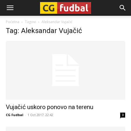
CG-
Početna
Tagovi
Aleksandar Vujačić
Tag: Aleksandar Vujačić
Fudbal
Vujačić uskoro ponovo na terenu
CG Fudbal
-
1 Oct 2017. 22:42
0