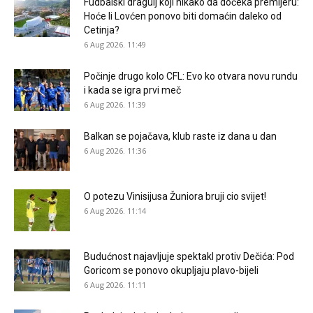
Fudbalski dragulj koji nikako da dočeka premijeru:
Hoće li Lovćen ponovo biti domaćin daleko od
Cetinja?
6 Aug 2026. 11:49
Počinje drugo kolo CFL: Evo ko otvara novu rundu
i kada se igra prvi meč
6 Aug 2026. 11:39
Balkan se pojačava, klub raste iz dana u dan
6 Aug 2026. 11:36
O potezu Vinisijusa Žuniora bruji cio svijet!
6 Aug 2026. 11:14
Budućnost najavljuje spektakl protiv Dečića: Pod
Goricom se ponovo okupljaju plavo-bijeli
6 Aug 2026. 11:11