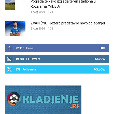
Pogledajte kako izgleda teren stadiona u
Rožajama /VIDEO/
6 Aug 2026. 11:08
ZVANIČNO: Jezero predstavilo novo pojačanje!
6 Aug 2026. 11:02
22,356
Fans
LIKE
10,703
Followers
FOLLOW
678
Followers
FOLLOW