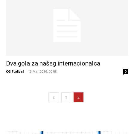
Dva gola za našeg internacionalca
CG Fudbal
-
13 Mar 2016. 00:08
0
1
2