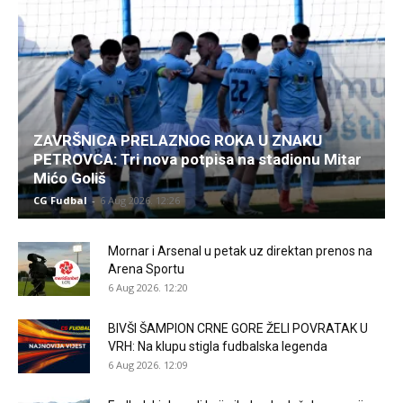
ZAVRŠNICA PRELAZNOG ROKA U ZNAKU
PETROVCA: Tri nova potpisa na stadionu Mitar
Mićo Goliš
CG Fudbal
-
6 Aug 2026. 12:26
Mornar i Arsenal u petak uz direktan prenos na
Arena Sportu
6 Aug 2026. 12:20
BIVŠI ŠAMPION CRNE GORE ŽELI POVRATAK U
VRH: Na klupu stigla fudbalska legenda
6 Aug 2026. 12:09