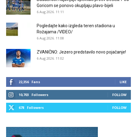
Goricom se ponovo okupljaju plavo-bijeli
6 Aug 2026. 11:11
Pogledajte kako izgleda teren stadiona u
Rožajama /VIDEO/
6 Aug 2026. 11:08
ZVANIČNO: Jezero predstavilo novo pojačanje!
6 Aug 2026. 11:02
22,356
Fans
LIKE
10,703
Followers
FOLLOW
678
Followers
FOLLOW