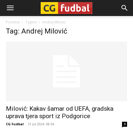
CG-
Početna
Tagovi
Andrej Milović
Tag: Andrej Milović
Fudbal
Milović: Kakav šamar od UEFA, gradska
uprava tjera sport iz Podgorice
CG Fudbal
-
31 Jul 2024. 08:54
0