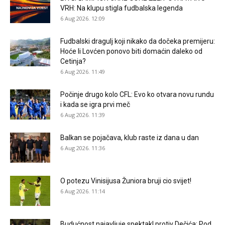
VRH: Na klupu stigla fudbalska legenda
6 Aug 2026. 12:09
Fudbalski dragulj koji nikako da dočeka premijeru:
Hoće li Lovćen ponovo biti domaćin daleko od
Cetinja?
6 Aug 2026. 11:49
Počinje drugo kolo CFL: Evo ko otvara novu rundu
i kada se igra prvi meč
6 Aug 2026. 11:39
Balkan se pojačava, klub raste iz dana u dan
6 Aug 2026. 11:36
O potezu Vinisijusa Žuniora bruji cio svijet!
6 Aug 2026. 11:14
Budućnost najavljuje spektakl protiv Dečića: Pod