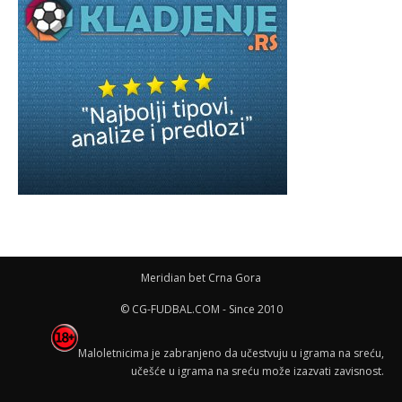
Meridian bet Crna Gora
© CG-FUDBAL.COM - Since 2010
Maloletnicima je zabranjeno da učestvuju u igrama na sreću,
učešće u igrama na sreću može izazvati zavisnost.