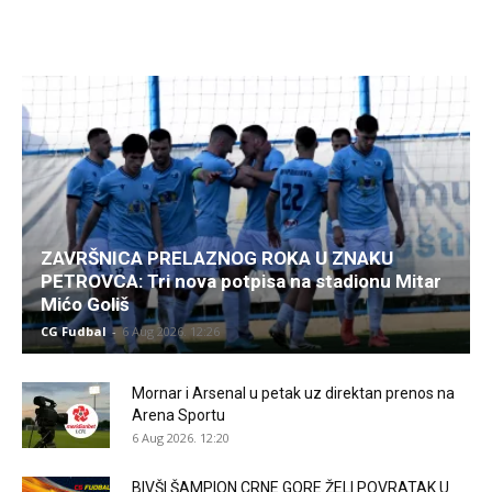
ZAVRŠNICA PRELAZNOG ROKA U ZNAKU
PETROVCA: Tri nova potpisa na stadionu Mitar
Mićo Goliš
CG Fudbal
-
6 Aug 2026. 12:26
Mornar i Arsenal u petak uz direktan prenos na
Arena Sportu
6 Aug 2026. 12:20
BIVŠI ŠAMPION CRNE GORE ŽELI POVRATAK U