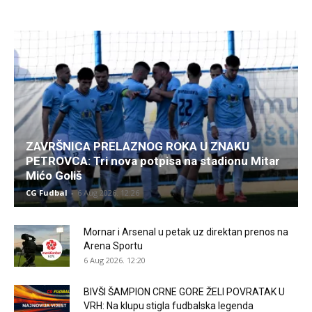
ZAVRŠNICA PRELAZNOG ROKA U ZNAKU
PETROVCA: Tri nova potpisa na stadionu Mitar
Mićo Goliš
CG Fudbal
-
6 Aug 2026. 12:26
Mornar i Arsenal u petak uz direktan prenos na
Arena Sportu
6 Aug 2026. 12:20
BIVŠI ŠAMPION CRNE GORE ŽELI POVRATAK U
VRH: Na klupu stigla fudbalska legenda