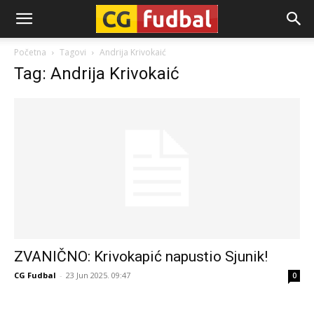
CG-
Početna
Tagovi
Andrija Krivokaić
Tag: Andrija Krivokaić
Fudbal
ZVANIČNO: Krivokapić napustio Sjunik!
CG Fudbal
-
23 Jun 2025. 09:47
0