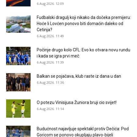
6 Aug 2026. 12:09
Fudbalski dragulj koji nikako da dočeka premijeru:
Hoće li Lovćen ponovo biti domaćin daleko od
Cetinja?
6 Aug 2026. 11:49
Počinje drugo kolo CFL: Evo ko otvara novu rundu
i kada se igra prvi meč
6 Aug 2026. 11:39
Balkan se pojačava, klub raste iz dana u dan
6 Aug 2026. 11:36
O potezu Vinisijusa Žuniora bruji cio svijet!
6 Aug 2026. 11:14
Budućnost najavljuje spektakl protiv Dečića: Pod
Goricom se ponovo okupljaju plavo-bijeli