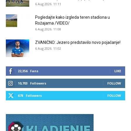
6 Aug 2026. 11:11
Pogledajte kako izgleda teren stadiona u
Rožajama /VIDEO/
6 Aug 2026. 11:08
ZVANIČNO: Jezero predstavilo novo pojačanje!
6 Aug 2026. 11:02
22,356
Fans
LIKE
10,703
Followers
FOLLOW
678
Followers
FOLLOW