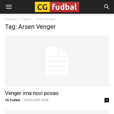
CG-
Početna
Tagovi
Arsen Venger
Tag: Arsen Venger
Fudbal
Venger ima novi posao
CG Fudbal
-
14 Nov 2019. 00:00
0