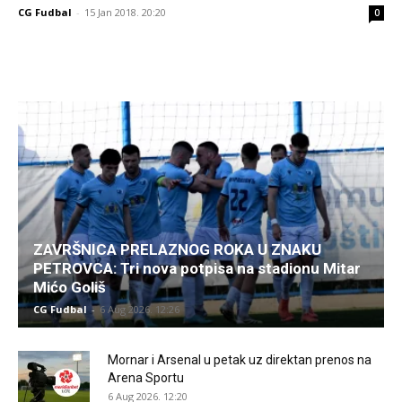
CG Fudbal
-
15 Jan 2018. 20:20
0
ZAVRŠNICA PRELAZNOG ROKA U ZNAKU
PETROVCA: Tri nova potpisa na stadionu Mitar
Mićo Goliš
CG Fudbal
-
6 Aug 2026. 12:26
Mornar i Arsenal u petak uz direktan prenos na
Arena Sportu
6 Aug 2026. 12:20