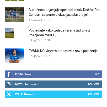
Budućnost najavljuje spektakl protiv Dečića: Pod
Goricom se ponovo okupljaju plavo-bijeli
6 Aug 2026. 11:11
Pogledajte kako izgleda teren stadiona u
Rožajama /VIDEO/
6 Aug 2026. 11:08
ZVANIČNO: Jezero predstavilo novo pojačanje!
6 Aug 2026. 11:02
22,356
Fans
LIKE
10,703
Followers
FOLLOW
678
Followers
FOLLOW