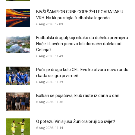
BIVŠI ŠAMPION CRNE GORE ŽELI POVRATAK U
VRH: Na klupu stigla fudbalska legenda
6 Aug 2026. 12:09
Fudbalski dragulj koji nikako da dočeka premijeru:
Hoće li Lovćen ponovo biti domaćin daleko od
Cetinja?
6 Aug 2026. 11:49
Počinje drugo kolo CFL: Evo ko otvara novu rundu
i kada se igra prvi meč
6 Aug 2026. 11:39
Balkan se pojačava, klub raste iz dana u dan
6 Aug 2026. 11:36
O potezu Vinisijusa Žuniora bruji cio svijet!
6 Aug 2026. 11:14