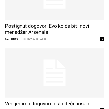
Postignut dogovor: Evo ko će biti novi
menadžer Arsenala
CG Fudbal
-
18 May 2018. 22:13
0
Venger ima dogovoren sljedeći posao