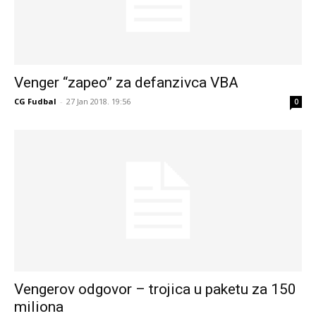
Venger “zapeo” za defanzivca VBA
CG Fudbal
-
27 Jan 2018. 19:56
0
Vengerov odgovor – trojica u paketu za 150
miliona