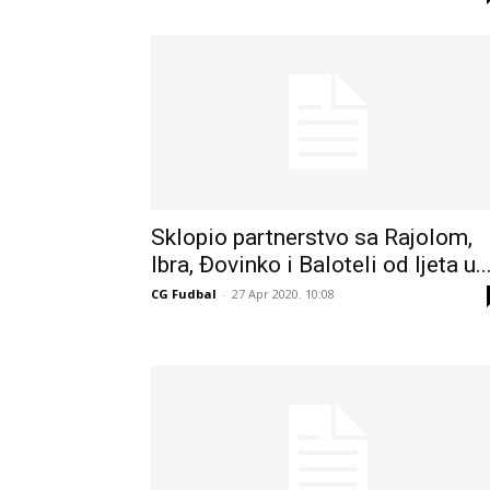
Sklopio partnerstvo sa Rajolom,
Ibra, Đovinko i Baloteli od ljeta u..
CG Fudbal
-
27 Apr 2020. 10:08