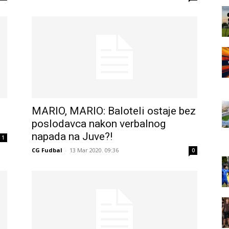
MARIO, MARIO: Baloteli ostaje bez
.
poslodavca nakon verbalnog
napada na Juve?!
1
CG Fudbal
-
13 Mar 2020. 09:36
0