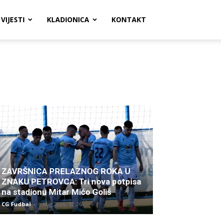
VIJESTI
KLADIONICA
KONTAKT
ZAVRŠNICA PRELAZNOG ROKA U
ZNAKU PETROVCA: Tri nova potpisa
na stadionu Mitar Mićo Goliš
CG Fudbal
-
6 Aug 2026. 12:26