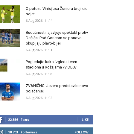
O potezu Vinisijusa Žuniora bruji cio
svijet!
6 Aug 2026. 11:14
Budućnost najavljuje spektakl protiv
Dečića: Pod Goricom se ponovo
okupljaju plavo-bijeli
6 Aug 2026. 11:11
Pogledajte kako izgleda teren
stadiona u Rožajama /VIDEO/
6 Aug 2026. 11:08
ZVANIČNO: Jezero predstavilo novo
pojačanje!
6 Aug 2026. 11:02
22,356
Fans
LIKE
10,703
Followers
FOLLOW