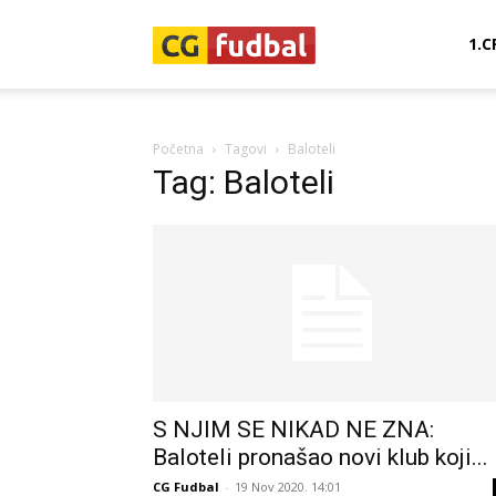
CG-
1.C
Fudbal
Početna
Tagovi
Baloteli
Tag: Baloteli
S NJIM SE NIKAD NE ZNA:
Baloteli pronašao novi klub koji...
CG Fudbal
-
19 Nov 2020. 14:01