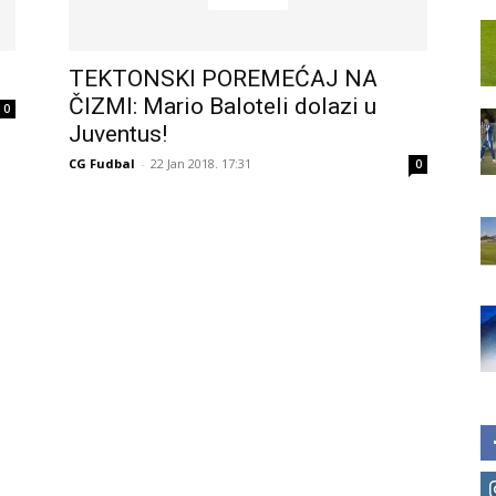
TEKTONSKI POREMEĆAJ NA
ČIZMI: Mario Baloteli dolazi u
0
Juventus!
CG Fudbal
-
22 Jan 2018. 17:31
0