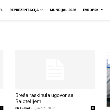
FL
REPREZENTACIJA
MUNDIJAL 2026
EVROPSKI
Breša raskinula ugovor sa
Balotelijem!
CG Fudbal
-
6 Jun 2020. 10:57
0
0