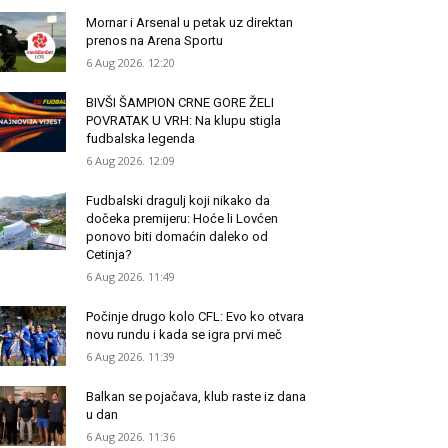
Mornar i Arsenal u petak uz direktan
prenos na Arena Sportu
6 Aug 2026. 12:20
BIVŠI ŠAMPION CRNE GORE ŽELI
POVRATAK U VRH: Na klupu stigla
fudbalska legenda
6 Aug 2026. 12:09
Fudbalski dragulj koji nikako da
dočeka premijeru: Hoće li Lovćen
ponovo biti domaćin daleko od
Cetinja?
6 Aug 2026. 11:49
Počinje drugo kolo CFL: Evo ko otvara
novu rundu i kada se igra prvi meč
6 Aug 2026. 11:39
Balkan se pojačava, klub raste iz dana
u dan
6 Aug 2026. 11:36