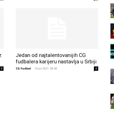
z
Jedan od najtalentovanijih CG
fudbalera karijeru nastavlja u Srbiji
CG Fudbal
-
16 Jul 2021. 08:38
0
0