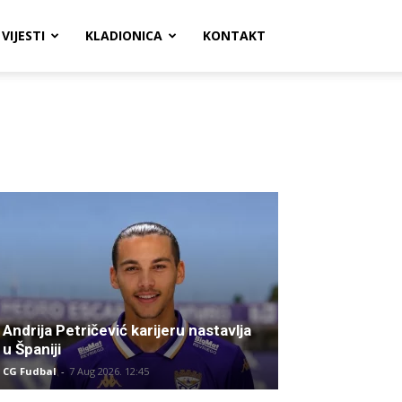
VIJESTI
KLADIONICA
KONTAKT
Andrija Petričević karijeru nastavlja
u Španiji
CG Fudbal
-
7 Aug 2026. 12:45