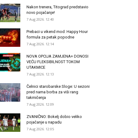
Nakon trenera, Titograd predstavio
novo pojačanje!
7 Aug 2026. 12:40
Prebaci u vikend mod: Happy Hour
formula za petak popodne
7 Aug 2026. 12:14
NOVA OPCIJA ZAMJENA+ DONOSI
VEĆU FLEKSIBILNOST TOKOM
UTAKMICE
7 Aug 2026. 12:13
Čelnici starobarske Sloge: U sezoni
pred nama borba za viši rang
takmičenja
7 Aug 2026. 12:09
ZVANIČNO: Bokelj dobio veliko
pojačanje u napadu
7 Aug 2026. 12:05