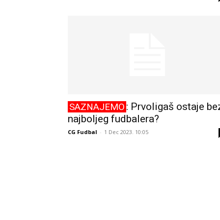
: Prvoligaš ostaje be
SAZNAJEMO
najboljeg fudbalera?
CG Fudbal
-
1 Dec 2023. 10:05