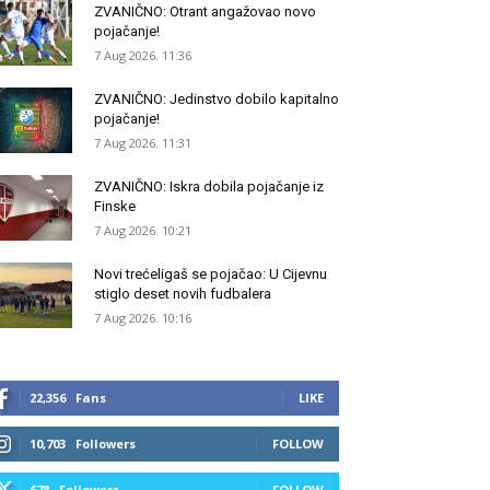
ZVANIČNO: Otrant angažovao novo
pojačanje!
7 Aug 2026. 11:36
ZVANIČNO: Jedinstvo dobilo kapitalno
pojačanje!
7 Aug 2026. 11:31
ZVANIČNO: Iskra dobila pojačanje iz
Finske
7 Aug 2026. 10:21
Novi trećeligaš se pojačao: U Cijevnu
stiglo deset novih fudbalera
7 Aug 2026. 10:16
22,356
Fans
LIKE
10,703
Followers
FOLLOW
678
Followers
FOLLOW