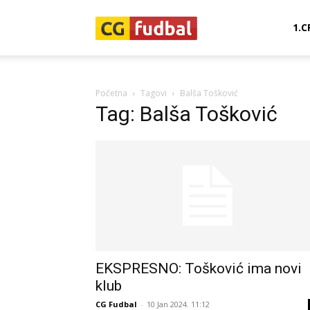
CG-
1.C
Fudbal
Početna
Tagovi
Balša Tošković
Tag: Balša Tošković
EKSPRESNO: Tošković ima novi
klub
CG Fudbal
-
10 Jan 2024. 11:12