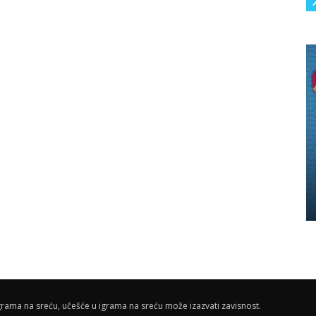
rama na sreću, učešće u igrama na sreću može izazvati zavisnost.