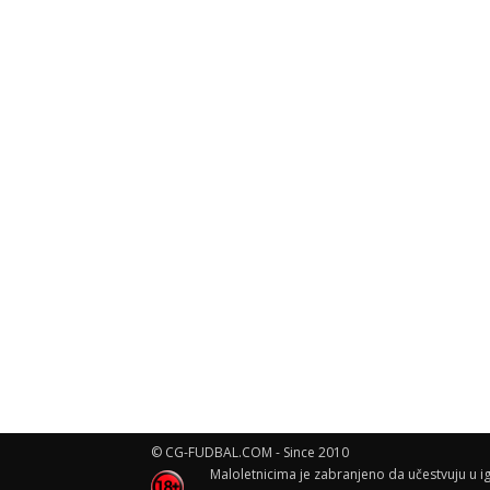
© CG-FUDBAL.COM - Since 2010
Maloletnicima je zabranjeno da učestvuju u ig