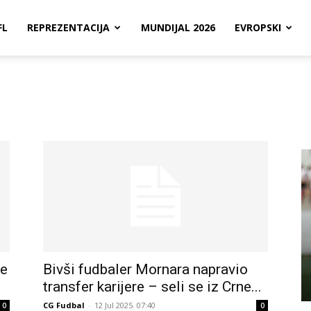
FL
REPREZENTACIJA
MUNDIJAL 2026
EVROPSKI
ne
Bivši fudbaler Mornara napravio
transfer karijere – seli se iz Crne...
CG Fudbal
-
12 Jul 2025. 07:40
0
0