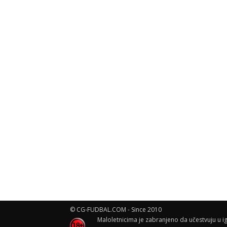
© CG-FUDBAL.COM - Since 2010
Maloletnicima je zabranjeno da učestvuju u ig