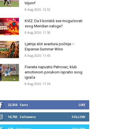
trijumf
8 Aug 2026. 12:32
KVIZ: Da li koristiš sve mogućnosti
svog Meridian naloga?
8 Aug 2026. 11:50
Ljetnja slot avantura počinje –
Expanse Summer Wins
8 Aug 2026. 11:45
Franeta napustio Petrovac, klub
emotivnom porukom ispratio svog
igrača
8 Aug 2026. 11:36
22,356
Fans
LIKE
10,703
Followers
FOLLOW
678
Followers
FOLLOW