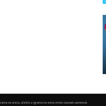
rama na sreću, učešće u igrama na sreću može izazvati zavisnost.