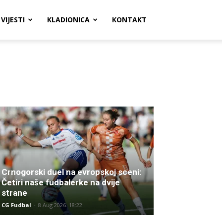
VIJESTI
KLADIONICA
KONTAKT
Crnogorski duel na evropskoj sceni:
Četiri naše fudbalerke na dvije
strane
CG Fudbal
-
8 Aug 2026. 18:22