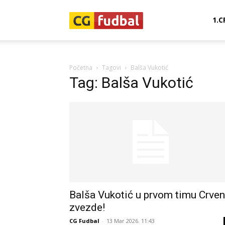
CG-
1.C
Fudbal
Početna
Tagovi
Balša Vukotić
Tag: Balša Vukotić
Balša Vukotić u prvom timu Crve
zvezde!
CG Fudbal
-
13 Mar 2026. 11:43