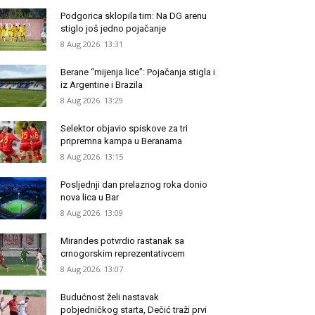
Podgorica sklopila tim: Na DG arenu
stiglo još jedno pojačanje
8 Aug 2026. 13:31
Berane “mijenja lice”: Pojačanja stigla i
iz Argentine i Brazila
8 Aug 2026. 13:29
Selektor objavio spiskove za tri
pripremna kampa u Beranama
8 Aug 2026. 13:15
Posljednji dan prelaznog roka donio
nova lica u Bar
8 Aug 2026. 13:09
Mirandes potvrdio rastanak sa
crnogorskim reprezentativcem
8 Aug 2026. 13:07
Budućnost želi nastavak
pobjedničkog starta, Dečić traži prvi