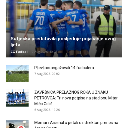
Sutjeska predstavila posljednje pojačanje ovog
ljeta
CG Fudbal
-
7 Aug 2026. 10:08
Pljevljaci angažovali 14 fudbalera
7 Aug 2026. 09:02
ZAVRŠNICA PRELAZNOG ROKA U ZNAKU
PETROVCA: Tri nova potpisa na stadionu Mitar
Mićo Goliš
6 Aug 2026. 12:26
Mornar i Arsenal u petak uz direktan prenos na