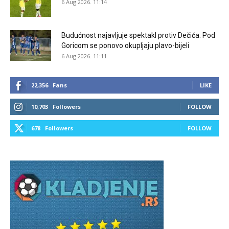
6 Aug 2026. 11:14
Budućnost najavljuje spektakl protiv Dečića: Pod
Goricom se ponovo okupljaju plavo-bijeli
6 Aug 2026. 11:11
22,356
Fans
LIKE
10,703
Followers
FOLLOW
678
Followers
FOLLOW