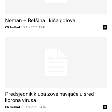
Neman – Belšina i kiša golova!
CG Fudbal
-
9 Apr 2020. 13:48
0
Predsjednik kluba zove navijače u sred
korona virusa
CG Fudbal
-
6 Apr 2020. 04:16
0