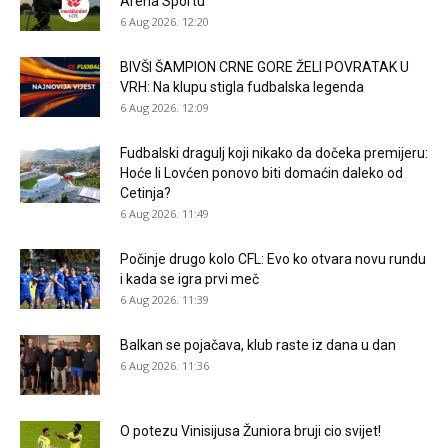
Arena Sportu
6 Aug 2026. 12:20
BIVŠI ŠAMPION CRNE GORE ŽELI POVRATAK U
VRH: Na klupu stigla fudbalska legenda
6 Aug 2026. 12:09
Fudbalski dragulj koji nikako da dočeka premijeru:
Hoće li Lovćen ponovo biti domaćin daleko od
Cetinja?
6 Aug 2026. 11:49
Počinje drugo kolo CFL: Evo ko otvara novu rundu
i kada se igra prvi meč
6 Aug 2026. 11:39
Balkan se pojačava, klub raste iz dana u dan
6 Aug 2026. 11:36
O potezu Vinisijusa Žuniora bruji cio svijet!