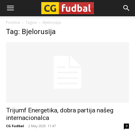
CG-
Početna
Tagovi
Bjelorusija
Tag: Bjelorusija
Fudbal
Trijumf Energetika, dobra partija našeg
internacionalca
CG Fudbal
-
2 May 2020. 11:47
0