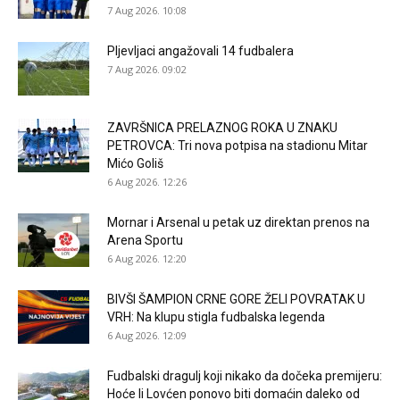
7 Aug 2026. 10:08
Pljevljaci angažovali 14 fudbalera
7 Aug 2026. 09:02
ZAVRŠNICA PRELAZNOG ROKA U ZNAKU
PETROVCA: Tri nova potpisa na stadionu Mitar
Mićo Goliš
6 Aug 2026. 12:26
Mornar i Arsenal u petak uz direktan prenos na
Arena Sportu
6 Aug 2026. 12:20
BIVŠI ŠAMPION CRNE GORE ŽELI POVRATAK U
VRH: Na klupu stigla fudbalska legenda
6 Aug 2026. 12:09
Fudbalski dragulj koji nikako da dočeka premijeru:
Hoće li Lovćen ponovo biti domaćin daleko od