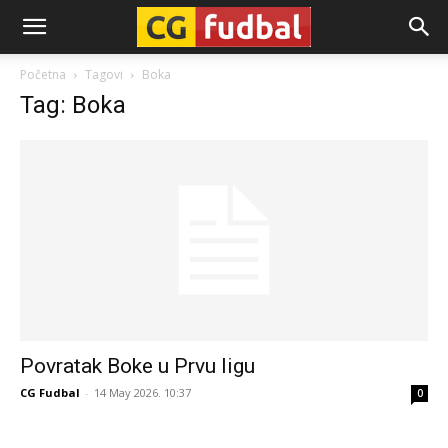
CG-
Početna
Tagovi
Boka
Tag: Boka
Fudbal
Povratak Boke u Prvu ligu
CG Fudbal
-
14 May 2026. 10:37
0