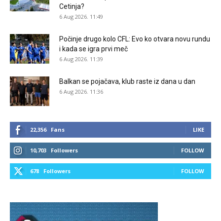
Cetinja?
6 Aug 2026. 11:49
Počinje drugo kolo CFL: Evo ko otvara novu rundu
i kada se igra prvi meč
6 Aug 2026. 11:39
Balkan se pojačava, klub raste iz dana u dan
6 Aug 2026. 11:36
22,356
Fans
LIKE
10,703
Followers
FOLLOW
678
Followers
FOLLOW