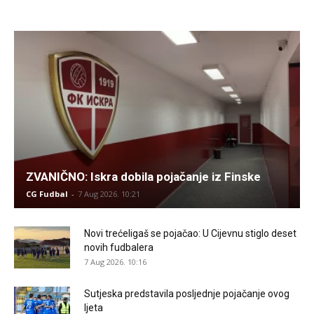
ZVANIČNO: Iskra dobila pojačanje iz Finske
CG Fudbal
-
7 Aug 2026. 10:21
Novi trećeligaš se pojačao: U Cijevnu stiglo deset
novih fudbalera
7 Aug 2026. 10:16
Sutjeska predstavila posljednje pojačanje ovog
ljeta