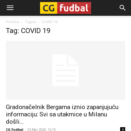
CG-
Početna
Tagovi
COVID 19
Tag: COVID 19
Fudbal
Gradonačelnik Bergama iznio zapanjujuću
informaciju: Svi sa utakmice u Milanu
došli...
CG Fudbal
-
25 Mar 2020. 15:15
0