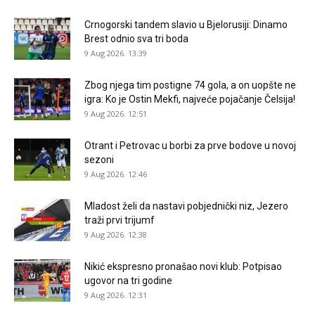
Crnogorski tandem slavio u Bjelorusiji: Dinamo
Brest odnio sva tri boda
9 Aug 2026. 13:39
Zbog njega tim postigne 74 gola, a on uopšte ne
igra: Ko je Ostin Mekfi, najveće pojačanje Čelsija!
9 Aug 2026. 12:51
Otrant i Petrovac u borbi za prve bodove u novoj
sezoni
9 Aug 2026. 12:46
Mladost želi da nastavi pobjednički niz, Jezero
traži prvi trijumf
9 Aug 2026. 12:38
Nikić ekspresno pronašao novi klub: Potpisao
ugovor na tri godine
9 Aug 2026. 12:31