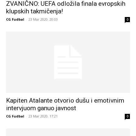
ZVANIČNO: UEFA odložila finala evropskih
klupskih takmičenja!
CG Fudbal
-
23 Mar 2020. 20:03
0
Kapiten Atalante otvorio dušu i emotivnim
intervjuom ganuo javnost
CG Fudbal
-
23 Mar 2020. 17:21
0