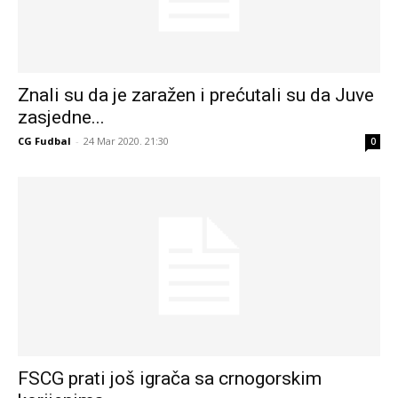
Znali su da je zaražen i prećutali su da Juve
zasjedne...
CG Fudbal
-
24 Mar 2020. 21:30
0
FSCG prati još igrača sa crnogorskim