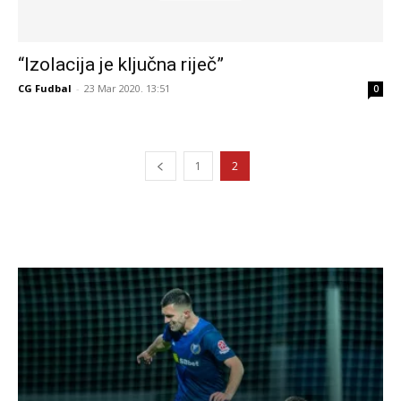
“Izolacija je ključna riječ”
CG Fudbal
-
23 Mar 2020. 13:51
0
1
2