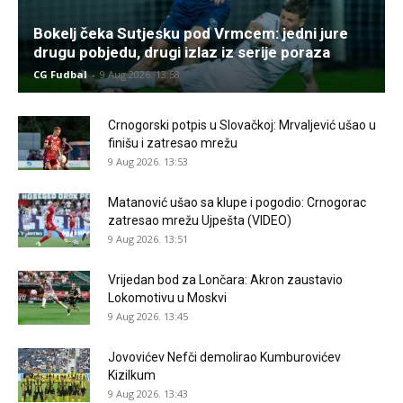
Bokelj čeka Sutjesku pod Vrmcem: jedni jure
drugu pobjedu, drugi izlaz iz serije poraza
CG Fudbal
-
9 Aug 2026. 13:58
Crnogorski potpis u Slovačkoj: Mrvaljević ušao u
finišu i zatresao mrežu
9 Aug 2026. 13:53
Matanović ušao sa klupe i pogodio: Crnogorac
zatresao mrežu Ujpešta (VIDEO)
9 Aug 2026. 13:51
Vrijedan bod za Lončara: Akron zaustavio
Lokomotivu u Moskvi
9 Aug 2026. 13:45
Jovovićev Nefči demolirao Kumburovićev
Kizilkum
9 Aug 2026. 13:43