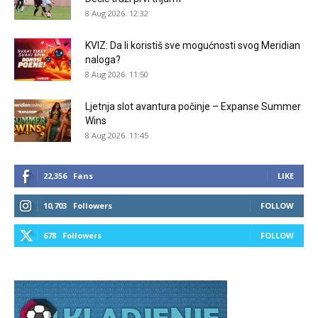
8 Aug 2026. 12:32
KVIZ: Da li koristiš sve mogućnosti svog Meridian
naloga?
8 Aug 2026. 11:50
Ljetnja slot avantura počinje – Expanse Summer
Wins
8 Aug 2026. 11:45
22,356
Fans
LIKE
10,703
Followers
FOLLOW
678
Followers
FOLLOW