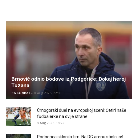
Brnović odnio bodove iz Podgorice: Đokaj heroj
Tuzana
CG Fudbal
-
8 Aug 2026. 22:00
Crnogorski duel na evropskoj sceni: Četiri naše
fudbalerke na dvije strane
8 Aug 2026. 18:22
Podgorica sklopila tim: Na DG arenu stiglo još