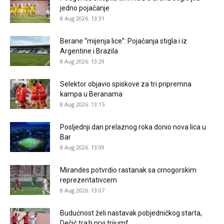
jedno pojačanje
8 Aug 2026. 13:31
Berane “mijenja lice”: Pojačanja stigla i iz
Argentine i Brazila
8 Aug 2026. 13:29
Selektor objavio spiskove za tri pripremna
kampa u Beranama
8 Aug 2026. 13:15
Posljednji dan prelaznog roka donio nova lica u
Bar
8 Aug 2026. 13:09
Mirandes potvrdio rastanak sa crnogorskim
reprezentativcem
8 Aug 2026. 13:07
Budućnost želi nastavak pobjedničkog starta,
Dečić traži prvi trijumf