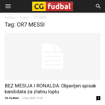
CG-
Početna
Tagovi
CR7 MESSI
Tag: CR7 MESSI
Fudbal
BEZ MESIJA I RONALDA: Objavljen spisak
kandidata za zlatnu loptu
CG Fudbal
-
5 Sep 2024. 10:52
0