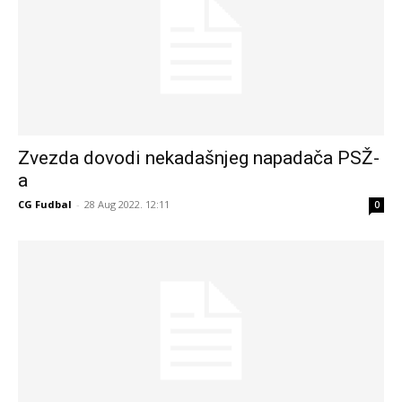
Zvezda dovodi nekadašnjeg napadača PSŽ-
a
CG Fudbal
-
28 Aug 2022. 12:11
0