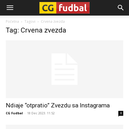
CG-
Početna
Tagovi
Crvena zvezda
Tag: Crvena zvezda
Fudbal
Ndiaje “otpratio” Zvezdu sa Instagrama
CG Fudbal
-
18 Dec 2023. 11:52
0