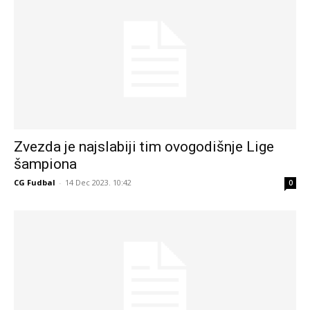
Zvezda je najslabiji tim ovogodišnje Lige
šampiona
CG Fudbal
-
14 Dec 2023. 10:42
0