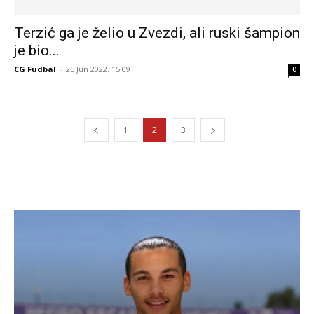
Terzić ga je želio u Zvezdi, ali ruski šampion
je bio...
CG Fudbal
-
25 Jun 2022. 15:09
0
1
2
3