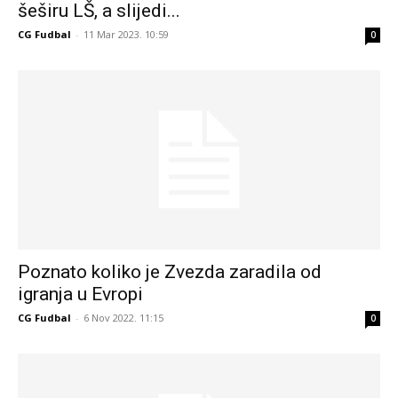
šeširu LŠ, a slijedi...
CG Fudbal
-
11 Mar 2023. 10:59
0
Poznato koliko je Zvezda zaradila od
igranja u Evropi
CG Fudbal
-
6 Nov 2022. 11:15
0