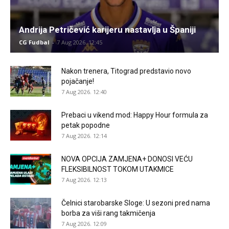
Andrija Petričević karijeru nastavlja u Španiji
CG Fudbal
-
7 Aug 2026. 12:45
Nakon trenera, Titograd predstavio novo
pojačanje!
7 Aug 2026. 12:40
Prebaci u vikend mod: Happy Hour formula za
petak popodne
7 Aug 2026. 12:14
NOVA OPCIJA ZAMJENA+ DONOSI VEĆU
FLEKSIBILNOST TOKOM UTAKMICE
7 Aug 2026. 12:13
Čelnici starobarske Sloge: U sezoni pred nama
borba za viši rang takmičenja
7 Aug 2026. 12:09