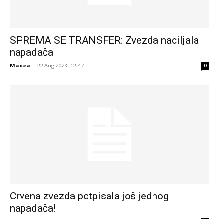
SPREMA SE TRANSFER: Zvezda naciljala
napadača
Madza
-
22 Aug 2023. 12:47
0
Crvena zvezda potpisala još jednog
napadača!