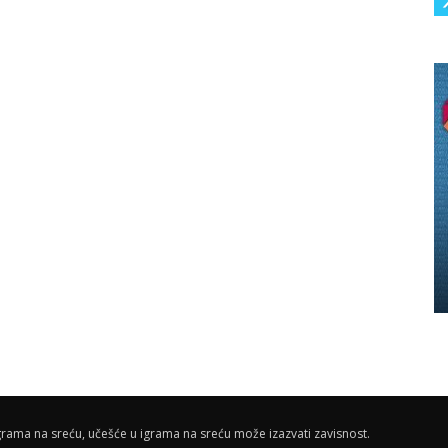
rama na sreću, učešće u igrama na sreću može izazvati zavisnost.