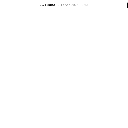
CG Fudbal
-
17 Sep 2025. 10:50