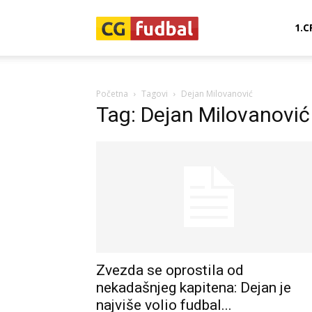
CG-
1.C
Fudbal
Početna
Tagovi
Dejan Milovanović
Tag: Dejan Milovanović
Zvezda se oprostila od
nekadašnjeg kapitena: Dejan je
najviše volio fudbal...