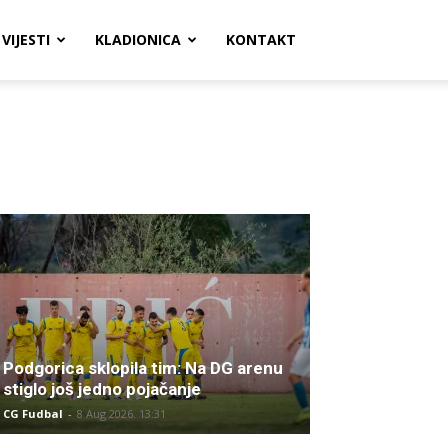
VIJESTI
KLADIONICA
KONTAKT
Podgorica sklopila tim: Na DG arenu
stiglo još jedno pojačanje
CG Fudbal
-
8 Aug 2026. 13:31