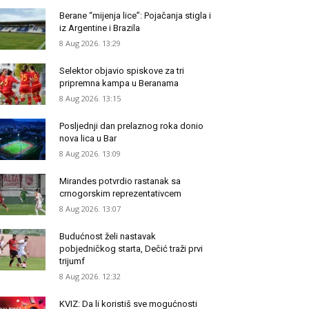
Berane “mijenja lice”: Pojačanja stigla i
iz Argentine i Brazila
8 Aug 2026. 13:29
Selektor objavio spiskove za tri
pripremna kampa u Beranama
8 Aug 2026. 13:15
Posljednji dan prelaznog roka donio
nova lica u Bar
8 Aug 2026. 13:09
Mirandes potvrdio rastanak sa
crnogorskim reprezentativcem
8 Aug 2026. 13:07
Budućnost želi nastavak
pobjedničkog starta, Dečić traži prvi
trijumf
8 Aug 2026. 12:32
KVIZ: Da li koristiš sve mogućnosti