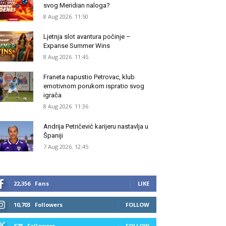
svog Meridian naloga?
8 Aug 2026. 11:50
Ljetnja slot avantura počinje –
Expanse Summer Wins
8 Aug 2026. 11:45
Franeta napustio Petrovac, klub
emotivnom porukom ispratio svog
igrača
8 Aug 2026. 11:36
Andrija Petričević karijeru nastavlja u
Španiji
7 Aug 2026. 12:45
22,356
Fans
LIKE
10,703
Followers
FOLLOW
678
Followers
FOLLOW