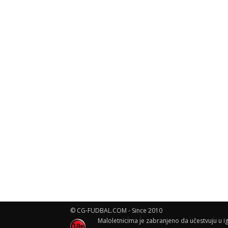
© CG-FUDBAL.COM - Since 2010
Maloletnicima je zabranjeno da učestvuju u ig