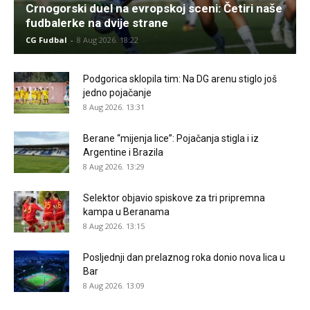
Crnogorski duel na evropskoj sceni: Četiri naše
fudbalerke na dvije strane
CG Fudbal
-
8 Aug 2026. 18:22
Podgorica sklopila tim: Na DG arenu stiglo još
jedno pojačanje
8 Aug 2026. 13:31
Berane “mijenja lice”: Pojačanja stigla i iz
Argentine i Brazila
8 Aug 2026. 13:29
Selektor objavio spiskove za tri pripremna
kampa u Beranama
8 Aug 2026. 13:15
Posljednji dan prelaznog roka donio nova lica u
Bar
8 Aug 2026. 13:09