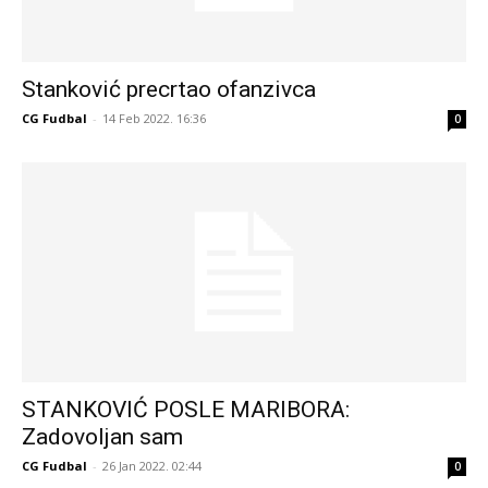
Stanković precrtao ofanzivca
CG Fudbal
-
14 Feb 2022. 16:36
0
STANKOVIĆ POSLE MARIBORA:
Zadovoljan sam
CG Fudbal
-
26 Jan 2022. 02:44
0