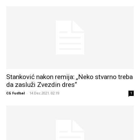
Stanković nakon remija: „Neko stvarno treba
da zasluži Zvezdin dres“
CG Fudbal
-
14 Dec 2021. 02:19
1