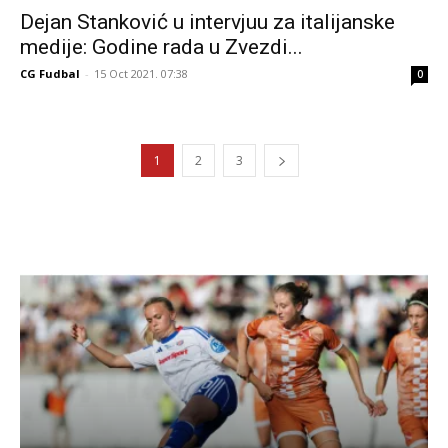
Dejan Stanković u intervjuu za italijanske
medije: Godine rada u Zvezdi...
CG Fudbal
-
15 Oct 2021. 07:38
0
1
2
3