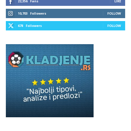
22,356
Fans
LIKE
10,703
Followers
FOLLOW
678
Followers
FOLLOW