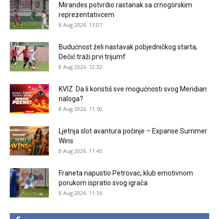
Mirandes potvrdio rastanak sa crnogorskim
reprezentativcem
8 Aug 2026. 13:07
Budućnost želi nastavak pobjedničkog starta,
Dečić traži prvi trijumf
8 Aug 2026. 12:32
KVIZ: Da li koristiš sve mogućnosti svog Meridian
naloga?
8 Aug 2026. 11:50
Ljetnja slot avantura počinje – Expanse Summer
Wins
8 Aug 2026. 11:45
Franeta napustio Petrovac, klub emotivnom
porukom ispratio svog igrača
8 Aug 2026. 11:36