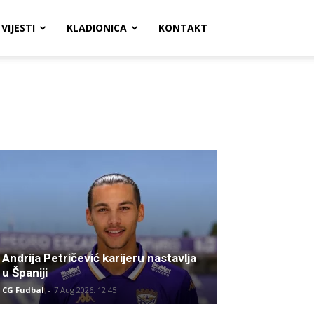
VIJESTI
KLADIONICA
KONTAKT
Andrija Petričević karijeru nastavlja
u Španiji
CG Fudbal
-
7 Aug 2026. 12:45