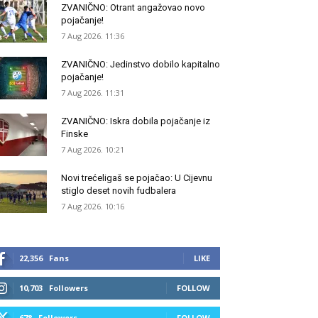
ZVANIČNO: Otrant angažovao novo
pojačanje!
7 Aug 2026. 11:36
ZVANIČNO: Jedinstvo dobilo kapitalno
pojačanje!
7 Aug 2026. 11:31
ZVANIČNO: Iskra dobila pojačanje iz
Finske
7 Aug 2026. 10:21
Novi trećeligaš se pojačao: U Cijevnu
stiglo deset novih fudbalera
7 Aug 2026. 10:16
22,356
Fans
LIKE
10,703
Followers
FOLLOW
678
Followers
FOLLOW