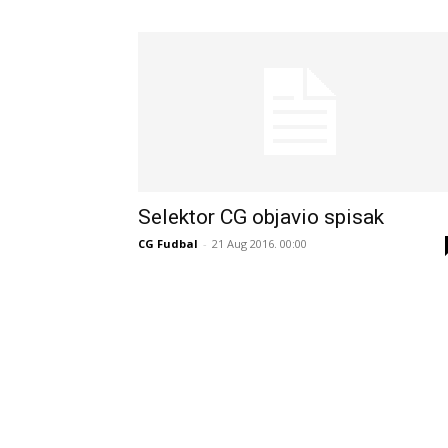
Selektor CG objavio spisak
CG Fudbal
-
21 Aug 2016. 00:00