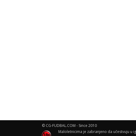
© CG-FUDBAL.COM - Since 2010
Maloletnicima je zabranjeno da učestvuju u ig