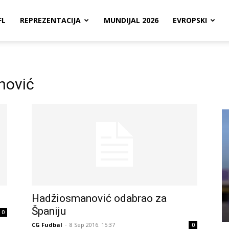
FL
REPREZENTACIJA
MUNDIJAL 2026
EVROPSKI
nović
Hadžiosmanović odabrao za
Španiju
0
CG Fudbal
-
8 Sep 2016. 15:37
0