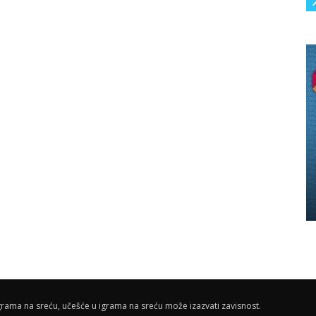
rama na sreću, učešće u igrama na sreću može izazvati zavisnost.