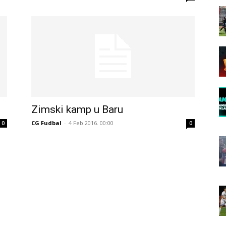
Zimski kamp u Baru
CG Fudbal
-
4 Feb 2016. 00:00
0
0