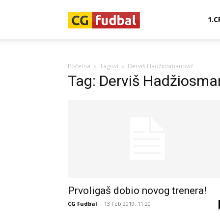
CG-
1.C
Fudbal
Početna
Tagovi
Derviš Hadžiosmanović
Tag: Derviš Hadžiosma
Prvoligaš dobio novog trenera!
CG Fudbal
-
13 Feb 2019. 11:20