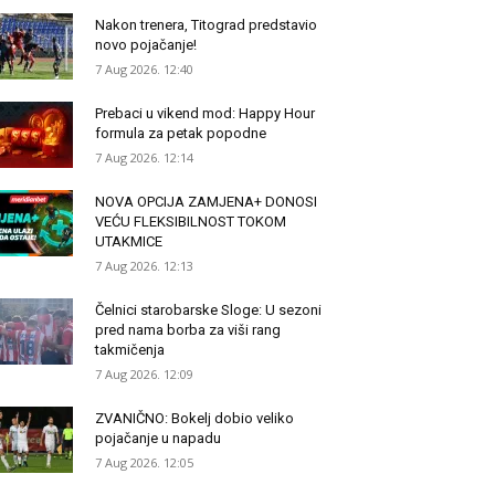
Nakon trenera, Titograd predstavio
novo pojačanje!
7 Aug 2026. 12:40
Prebaci u vikend mod: Happy Hour
formula za petak popodne
7 Aug 2026. 12:14
NOVA OPCIJA ZAMJENA+ DONOSI
VEĆU FLEKSIBILNOST TOKOM
UTAKMICE
7 Aug 2026. 12:13
Čelnici starobarske Sloge: U sezoni
pred nama borba za viši rang
takmičenja
7 Aug 2026. 12:09
ZVANIČNO: Bokelj dobio veliko
pojačanje u napadu
7 Aug 2026. 12:05