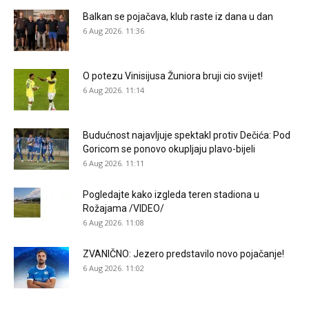
Balkan se pojačava, klub raste iz dana u dan
6 Aug 2026. 11:36
O potezu Vinisijusa Žuniora bruji cio svijet!
6 Aug 2026. 11:14
Budućnost najavljuje spektakl protiv Dečića: Pod
Goricom se ponovo okupljaju plavo-bijeli
6 Aug 2026. 11:11
Pogledajte kako izgleda teren stadiona u
Rožajama /VIDEO/
6 Aug 2026. 11:08
ZVANIČNO: Jezero predstavilo novo pojačanje!
6 Aug 2026. 11:02