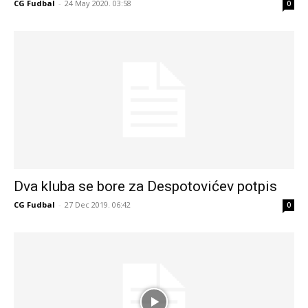
CG Fudbal
-
24 May 2020. 03:58
0
Dva kluba se bore za Despotovićev potpis
CG Fudbal
-
27 Dec 2019. 06:42
0