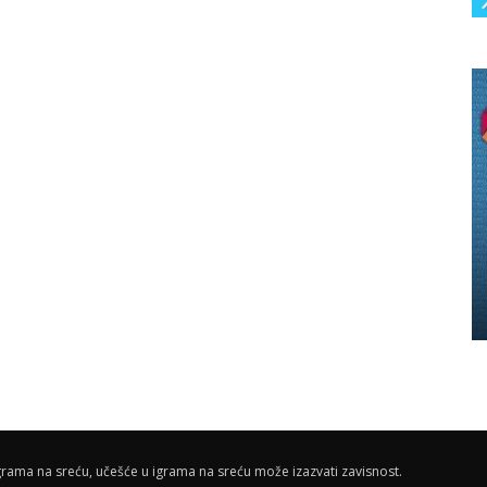
rama na sreću, učešće u igrama na sreću može izazvati zavisnost.