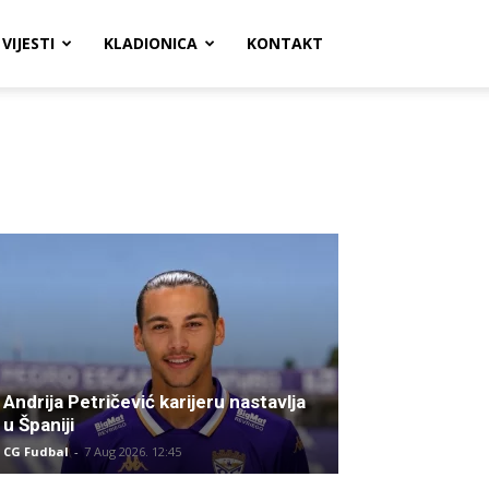
VIJESTI
KLADIONICA
KONTAKT
Andrija Petričević karijeru nastavlja
u Španiji
CG Fudbal
-
7 Aug 2026. 12:45