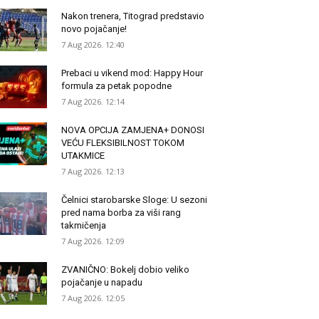
Nakon trenera, Titograd predstavio
novo pojačanje!
7 Aug 2026. 12:40
Prebaci u vikend mod: Happy Hour
formula za petak popodne
7 Aug 2026. 12:14
NOVA OPCIJA ZAMJENA+ DONOSI
VEĆU FLEKSIBILNOST TOKOM
UTAKMICE
7 Aug 2026. 12:13
Čelnici starobarske Sloge: U sezoni
pred nama borba za viši rang
takmičenja
7 Aug 2026. 12:09
ZVANIČNO: Bokelj dobio veliko
pojačanje u napadu
7 Aug 2026. 12:05