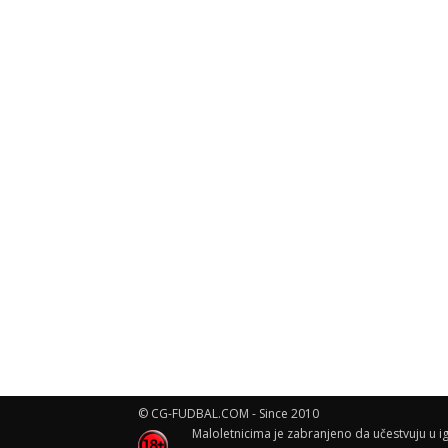
© CG-FUDBAL.COM - Since 2010
Maloletnicima je zabranjeno da učestvuju u ig