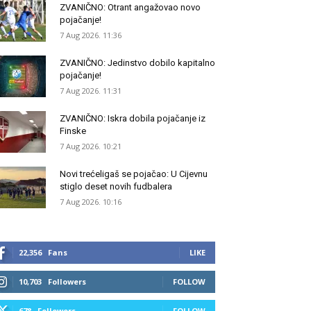
ZVANIČNO: Otrant angažovao novo
pojačanje!
7 Aug 2026. 11:36
ZVANIČNO: Jedinstvo dobilo kapitalno
pojačanje!
7 Aug 2026. 11:31
ZVANIČNO: Iskra dobila pojačanje iz
Finske
7 Aug 2026. 10:21
Novi trećeligaš se pojačao: U Cijevnu
stiglo deset novih fudbalera
7 Aug 2026. 10:16
22,356
Fans
LIKE
10,703
Followers
FOLLOW
678
Followers
FOLLOW