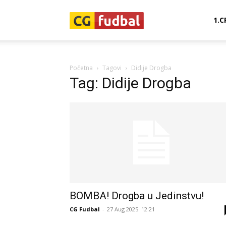
CG-
1.C
Fudbal
Početna
Tagovi
Didije Drogba
Tag: Didije Drogba
BOMBA! Drogba u Jedinstvu!
CG Fudbal
-
27 Aug 2025. 12:21