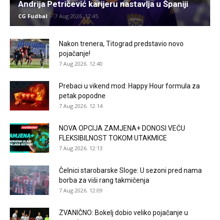
Andrija Petričević karijeru nastavlja u Španiji
CG Fudbal
-
7 Aug 2026. 12:45
Nakon trenera, Titograd predstavio novo
pojačanje!
7 Aug 2026. 12:40
Prebaci u vikend mod: Happy Hour formula za
petak popodne
7 Aug 2026. 12:14
NOVA OPCIJA ZAMJENA+ DONOSI VEĆU
FLEKSIBILNOST TOKOM UTAKMICE
7 Aug 2026. 12:13
Čelnici starobarske Sloge: U sezoni pred nama
borba za viši rang takmičenja
7 Aug 2026. 12:09
ZVANIČNO: Bokelj dobio veliko pojačanje u