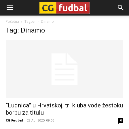
CG-
Početna
Tagovi
Dinamo
Tag: Dinamo
Fudbal
“Ludnica” u Hrvatskoj, tri kluba vode žestoku
borbu za titulu
CG Fudbal
-
28 Apr 2025. 09:56
0