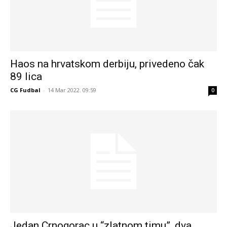
Haos na hrvatskom derbiju, privedeno čak
89 lica
CG Fudbal
-
14 Mar 2022. 09:59
0
Jedan Crnogorac u “zlatnom timu”, dva