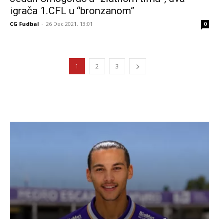
igrača 1.CFL u “bronzanom”
CG Fudbal
-
26 Dec 2021. 13:01
0
1
2
3