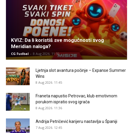
KVIZ: Da li koristiš sve mogućnosti svog
Meridian naloga?
CG Fudbal
-
8 Aug 2026. 11:50
Ljetnja slot avantura počinje – Expanse Summer
Wins
8 Aug 2026. 11:45
Franeta napustio Petrovac, klub emotivnom
porukom ispratio svog igrača
8 Aug 2026. 11:36
Andrija Petričević karijeru nastavlja u Španiji
7 Aug 2026. 12:45