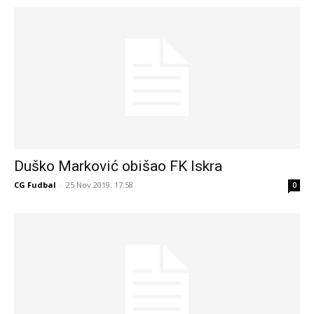
Duško Marković obišao FK Iskra
CG Fudbal
-
25 Nov 2019. 17:58
0