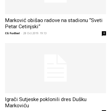
Marković obišao radove na stadionu “Sveti
Petar Cetinjski”
CG Fudbal
-
28 Oct 2019. 19:13
0
Igrači Sutjeske poklonili dres Dušku
Markoviću