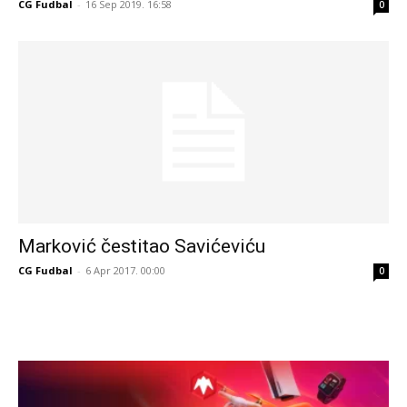
CG Fudbal
-
16 Sep 2019. 16:58
0
Marković čestitao Savićeviću
CG Fudbal
-
6 Apr 2017. 00:00
0