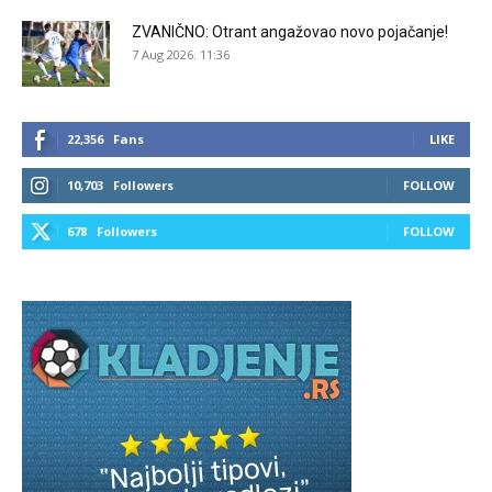
ZVANIČNO: Otrant angažovao novo pojačanje!
7 Aug 2026. 11:36
22,356
Fans
LIKE
10,703
Followers
FOLLOW
678
Followers
FOLLOW