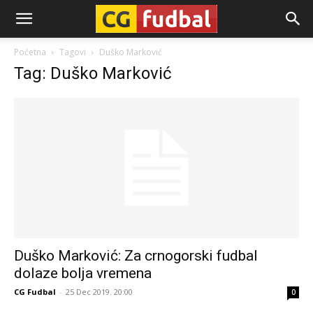
CG-
Početna
Tagovi
Duško Marković
Tag: Duško Marković
Fudbal
Duško Marković: Za crnogorski fudbal
dolaze bolja vremena
CG Fudbal
-
25 Dec 2019. 20:00
0