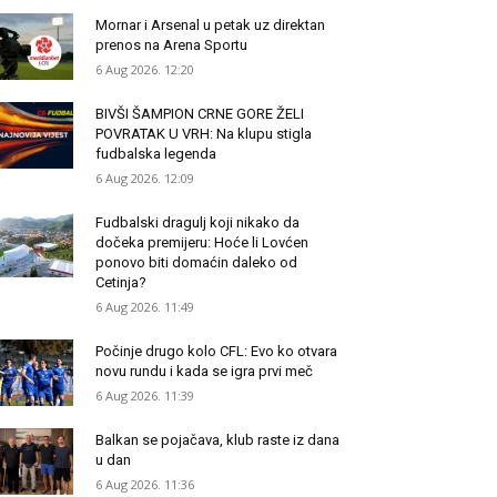
Mornar i Arsenal u petak uz direktan
prenos na Arena Sportu
6 Aug 2026. 12:20
BIVŠI ŠAMPION CRNE GORE ŽELI
POVRATAK U VRH: Na klupu stigla
fudbalska legenda
6 Aug 2026. 12:09
Fudbalski dragulj koji nikako da
dočeka premijeru: Hoće li Lovćen
ponovo biti domaćin daleko od
Cetinja?
6 Aug 2026. 11:49
Počinje drugo kolo CFL: Evo ko otvara
novu rundu i kada se igra prvi meč
6 Aug 2026. 11:39
Balkan se pojačava, klub raste iz dana
u dan
6 Aug 2026. 11:36