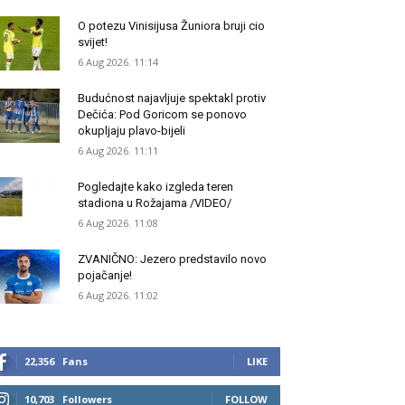
O potezu Vinisijusa Žuniora bruji cio
svijet!
6 Aug 2026. 11:14
Budućnost najavljuje spektakl protiv
Dečića: Pod Goricom se ponovo
okupljaju plavo-bijeli
6 Aug 2026. 11:11
Pogledajte kako izgleda teren
stadiona u Rožajama /VIDEO/
6 Aug 2026. 11:08
ZVANIČNO: Jezero predstavilo novo
pojačanje!
6 Aug 2026. 11:02
22,356
Fans
LIKE
10,703
Followers
FOLLOW