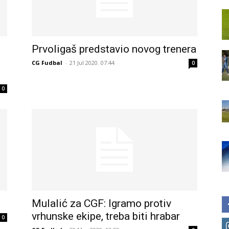
Prvoligaš predstavio novog trenera
CG Fudbal
-
21 Jul 2020. 07:44
0
0
Mulalić za CGF: Igramo protiv
vrhunske ekipe, treba biti hrabar
0