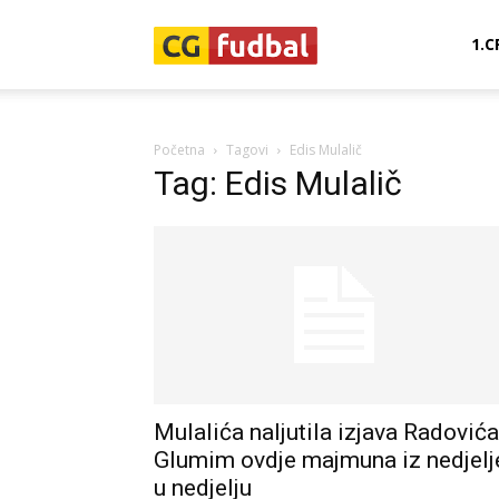
CG-
1.C
Fudbal
Početna
Tagovi
Edis Mulalič
Tag: Edis Mulalič
Mulalića naljutila izjava Radovića
Glumim ovdje majmuna iz nedjelj
u nedjelju