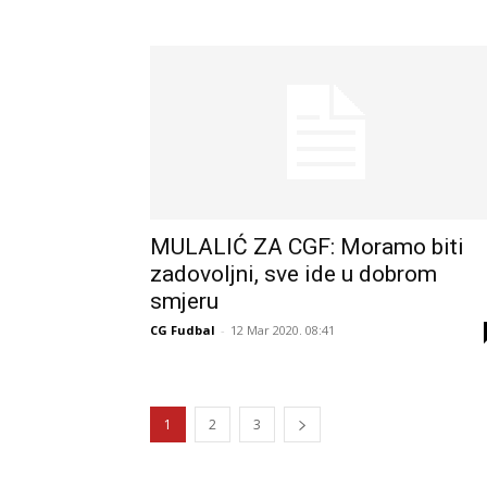
MULALIĆ ZA CGF: Moramo biti
zadovoljni, sve ide u dobrom
smjeru
CG Fudbal
-
12 Mar 2020. 08:41
1
2
3