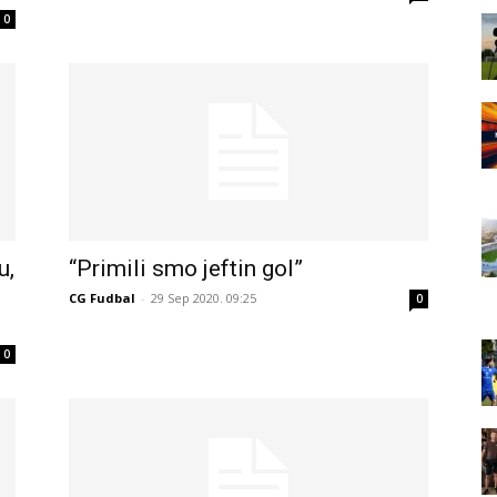
0
u,
“Primili smo jeftin gol”
CG Fudbal
-
29 Sep 2020. 09:25
0
0