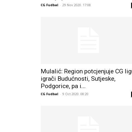
CG Fudbal
-
29 Nov 2020. 17:08
Mulalić: Region potcjenjuje CG lig
igrači Budućnosti, Sutjeske,
Podgorice, pa i...
CG Fudbal
-
9 Oct 2020. 08:20