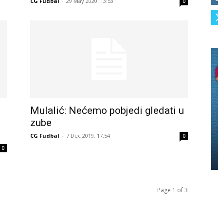
CG Fudbal
-
29 May 2020. 13:53
0
Mulalić: Nećemo pobjedi gledati u
zube
CG Fudbal
-
7 Dec 2019. 17:54
0
0
Page 1 of 3