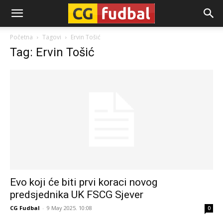
CG-
Početna
Tagovi
Ervin Tošić
Tag: Ervin Tošić
Fudbal
Evo koji će biti prvi koraci novog
predsjednika UK FSCG Sjever
CG Fudbal
-
9 May 2025. 10:08
0