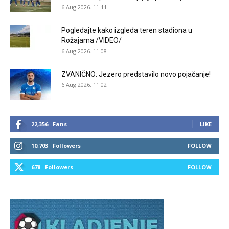
6 Aug 2026. 11:11
Pogledajte kako izgleda teren stadiona u
Rožajama /VIDEO/
6 Aug 2026. 11:08
ZVANIČNO: Jezero predstavilo novo pojačanje!
6 Aug 2026. 11:02
22,356
Fans
LIKE
10,703
Followers
FOLLOW
678
Followers
FOLLOW