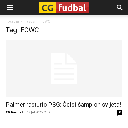
CG-
Početna
Tagovi
FCWC
Tag: FCWC
Fudbal
Palmer rasturio PSG: Čelsi šampion svijeta!
CG Fudbal
-
13 Jul 2025. 23:21
0