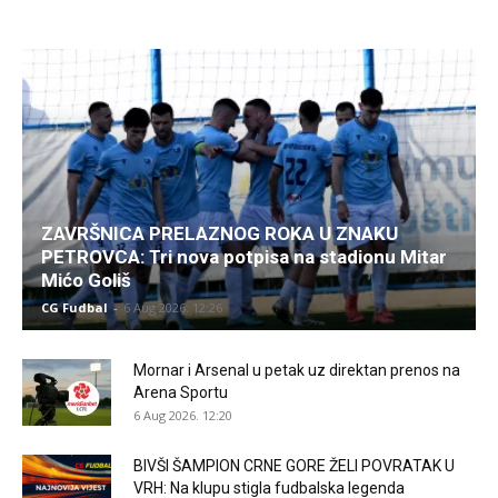
ZAVRŠNICA PRELAZNOG ROKA U ZNAKU
PETROVCA: Tri nova potpisa na stadionu Mitar
Mićo Goliš
CG Fudbal
-
6 Aug 2026. 12:26
Mornar i Arsenal u petak uz direktan prenos na
Arena Sportu
6 Aug 2026. 12:20
BIVŠI ŠAMPION CRNE GORE ŽELI POVRATAK U
VRH: Na klupu stigla fudbalska legenda