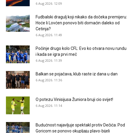
6 Aug 2026. 12:09
Fudbalski dragulj koji nikako da dočeka premijeru:
Hoće li Lovćen ponovo biti domaćin daleko od
Cetinja?
6 Aug 2026. 11:49
Počinje drugo kolo CFL: Evo ko otvara novu rundu
i kada se igra prvi meč
6 Aug 2026. 11:39
Balkan se pojačava, klub raste iz dana u dan
6 Aug 2026. 11:36
O potezu Vinisijusa Žuniora bruji cio svijet!
6 Aug 2026. 11:14
Budućnost najavljuje spektakl protiv Dečića: Pod
Goricom se ponovo okupljaju plavo-bijeli