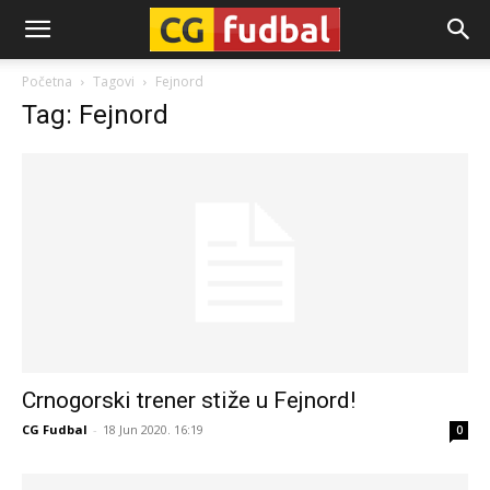
CG-
Početna
Tagovi
Fejnord
Tag: Fejnord
Fudbal
Crnogorski trener stiže u Fejnord!
CG Fudbal
-
18 Jun 2020. 16:19
0