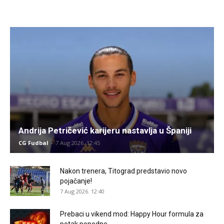
Andrija Petričević karijeru nastavlja u Španiji
CG Fudbal
-
7 Aug 2026. 12:45
Nakon trenera, Titograd predstavio novo
pojačanje!
7 Aug 2026. 12:40
Prebaci u vikend mod: Happy Hour formula za