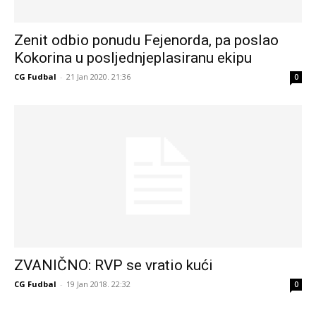
Zenit odbio ponudu Fejenorda, pa poslao
Kokorina u posljednjeplasiranu ekipu
CG Fudbal
-
21 Jan 2020. 21:36
0
ZVANIČNO: RVP se vratio kući
CG Fudbal
-
19 Jan 2018. 22:32
0