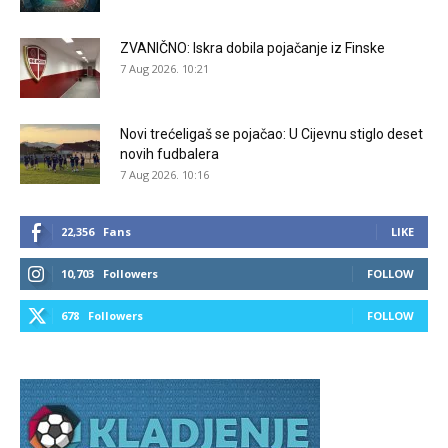
ZVANIČNO: Iskra dobila pojačanje iz Finske
7 Aug 2026. 10:21
Novi trećeligaš se pojačao: U Cijevnu stiglo deset
novih fudbalera
7 Aug 2026. 10:16
22,356
Fans
LIKE
10,703
Followers
FOLLOW
678
Followers
FOLLOW