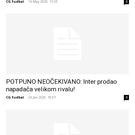
CG Fudbal
-
16 May 2020. 15:53
0
POTPUNO NEOČEKIVANO: Inter prodao
napadača velikom rivalu!
CG Fudbal
-
26 Jan 2020. 18:07
0