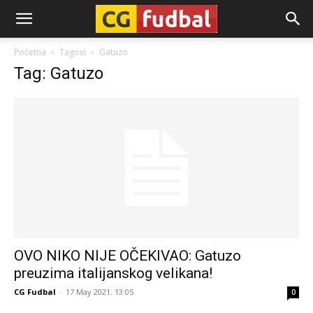
CG-
Početna
Tagovi
Gatuzo
Tag: Gatuzo
Fudbal
OVO NIKO NIJE OČEKIVAO: Gatuzo
preuzima italijanskog velikana!
CG Fudbal
-
17 May 2021. 13:05
0