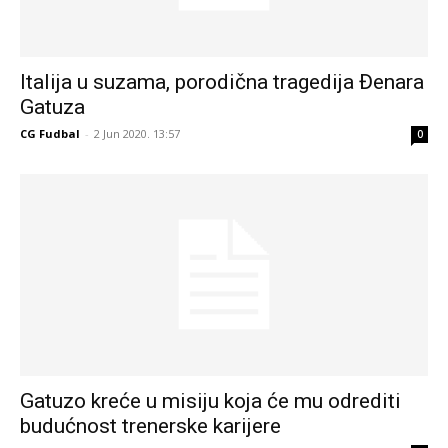
Italija u suzama, porodična tragedija Đenara
Gatuza
CG Fudbal
-
2 Jun 2020. 13:57
0
Gatuzo kreće u misiju koja će mu odrediti
budućnost trenerske karijere