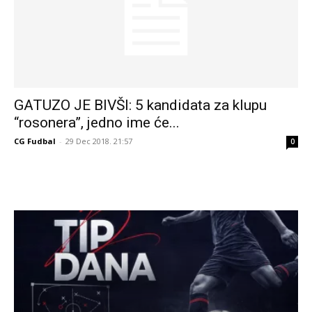
GATUZO JE BIVŠI: 5 kandidata za klupu
“rosonera”, jedno ime će...
CG Fudbal
-
29 Dec 2018. 21:57
0