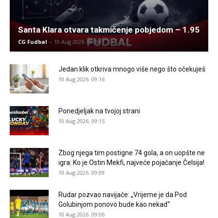
Santa Klara otvara takmičenje pobjedom – 1.95
CG Fudbal
-
10 Aug 2026. 09:18
Jedan klik otkriva mnogo više nego što očekuješ
10 Aug 2026. 09:16
Ponedjeljak na tvojoj strani
10 Aug 2026. 09:15
Zbog njega tim postigne 74 gola, a on uopšte ne
igra: Ko je Ostin Mekfi, najveće pojačanje Čelsija!
10 Aug 2026. 09:09
Rudar pozvao navijače: „Vrijeme je da Pod
Golubinjom ponovo bude kao nekad“
10 Aug 2026. 09:06