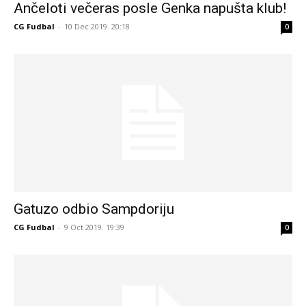
Ančeloti večeras posle Genka napušta klub!
CG Fudbal
-
10 Dec 2019. 20:18
0
Gatuzo odbio Sampdoriju
CG Fudbal
-
9 Oct 2019. 19:39
0