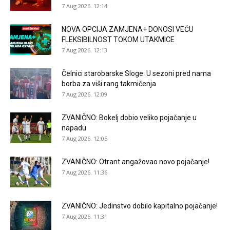
7 Aug 2026. 12:14
NOVA OPCIJA ZAMJENA+ DONOSI VEĆU
FLEKSIBILNOST TOKOM UTAKMICE
7 Aug 2026. 12:13
Čelnici starobarske Sloge: U sezoni pred nama
borba za viši rang takmičenja
7 Aug 2026. 12:09
ZVANIČNO: Bokelj dobio veliko pojačanje u
napadu
7 Aug 2026. 12:05
ZVANIČNO: Otrant angažovao novo pojačanje!
7 Aug 2026. 11:36
ZVANIČNO: Jedinstvo dobilo kapitalno pojačanje!
7 Aug 2026. 11:31