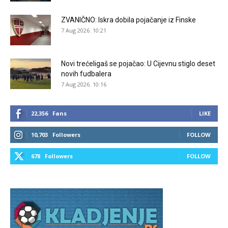
ZVANIČNO: Iskra dobila pojačanje iz Finske
7 Aug 2026. 10:21
Novi trećeligaš se pojačao: U Cijevnu stiglo deset
novih fudbalera
7 Aug 2026. 10:16
22,356
Fans
LIKE
10,703
Followers
FOLLOW
678
Followers
FOLLOW