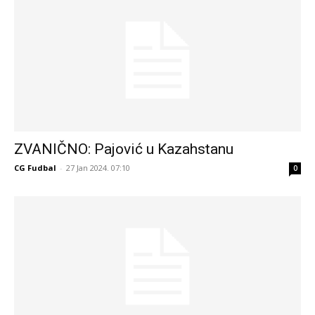
ZVANIČNO: Pajović u Kazahstanu
CG Fudbal
-
27 Jan 2024. 07:10
0