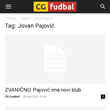
CG-
Početna
Tagovi
Jovan Pajović
Tag: Jovan Pajović
Fudbal
ZVANIČNO: Pajović ima novi klub
CG Fudbal
-
28 Feb 2025. 06:44
0