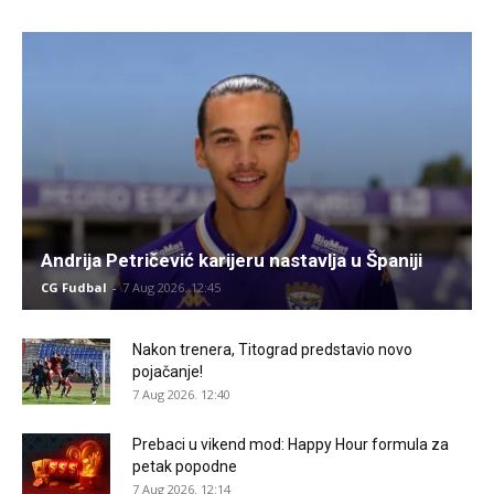
Andrija Petričević karijeru nastavlja u Španiji
CG Fudbal
-
7 Aug 2026. 12:45
Nakon trenera, Titograd predstavio novo
pojačanje!
7 Aug 2026. 12:40
Prebaci u vikend mod: Happy Hour formula za
petak popodne
7 Aug 2026. 12:14