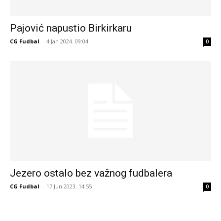
Pajović napustio Birkirkaru
CG Fudbal
-
4 Jan 2024. 09:04
0
Jezero ostalo bez važnog fudbalera
CG Fudbal
-
17 Jun 2023. 14:55
0