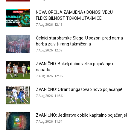
NOVA OPCIJA ZAMJENA+ DONOSI VEĆU
FLEKSIBILNOST TOKOM UTAKMICE
7 Aug 2026. 12:13
Čelnici starobarske Sloge: U sezoni pred nama
borba za viši rang takmičenja
7 Aug 2026. 12:09
ZVANIČNO: Bokelj dobio veliko pojačanje u
napadu
7 Aug 2026. 12:05
ZVANIČNO: Otrant angažovao novo pojačanje!
7 Aug 2026. 11:36
ZVANIČNO: Jedinstvo dobilo kapitalno pojačanje!
7 Aug 2026. 11:31