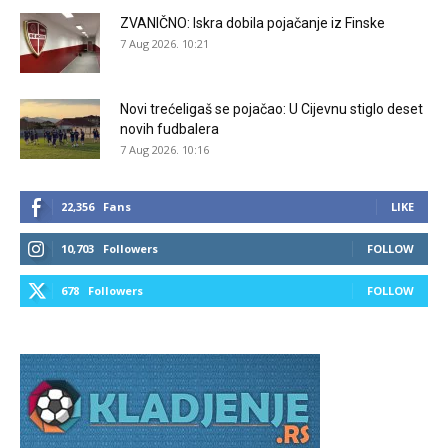
ZVANIČNO: Iskra dobila pojačanje iz Finske
7 Aug 2026. 10:21
Novi trećeligaš se pojačao: U Cijevnu stiglo deset
novih fudbalera
7 Aug 2026. 10:16
22,356
Fans
LIKE
10,703
Followers
FOLLOW
678
Followers
FOLLOW