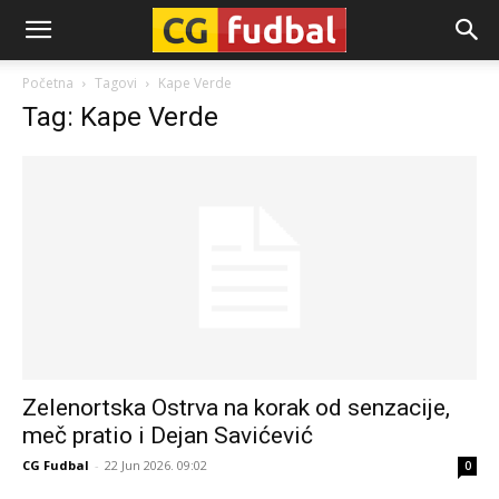
CG-
Početna
Tagovi
Kape Verde
Tag: Kape Verde
Fudbal
Zelenortska Ostrva na korak od senzacije,
meč pratio i Dejan Savićević
CG Fudbal
-
22 Jun 2026. 09:02
0