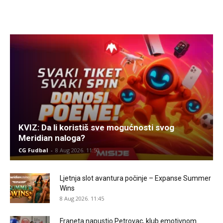
KVIZ: Da li koristiš sve mogućnosti svog
Meridian naloga?
CG Fudbal
-
8 Aug 2026. 11:50
Ljetnja slot avantura počinje – Expanse Summer
Wins
8 Aug 2026. 11:45
Franeta napustio Petrovac, klub emotivnom