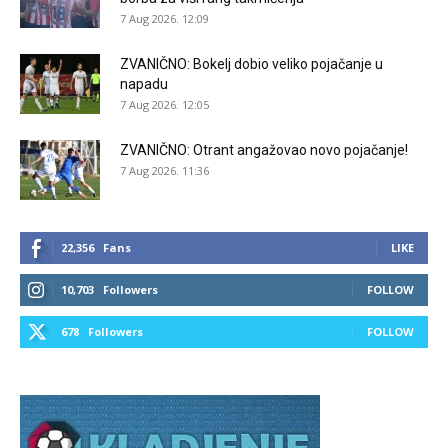
7 Aug 2026. 12:09
ZVANIČNO: Bokelj dobio veliko pojačanje u
napadu
7 Aug 2026. 12:05
ZVANIČNO: Otrant angažovao novo pojačanje!
7 Aug 2026. 11:36
22,356
Fans
LIKE
10,703
Followers
FOLLOW
678
Followers
FOLLOW