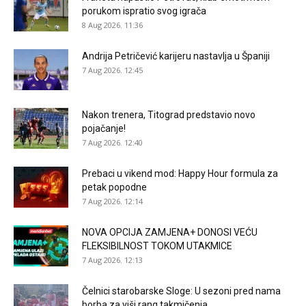
porukom ispratio svog igrača
8 Aug 2026. 11:36
Andrija Petričević karijeru nastavlja u Španiji
7 Aug 2026. 12:45
Nakon trenera, Titograd predstavio novo
pojačanje!
7 Aug 2026. 12:40
Prebaci u vikend mod: Happy Hour formula za
petak popodne
7 Aug 2026. 12:14
NOVA OPCIJA ZAMJENA+ DONOSI VEĆU
FLEKSIBILNOST TOKOM UTAKMICE
7 Aug 2026. 12:13
Čelnici starobarske Sloge: U sezoni pred nama
borba za viši rang takmičenja