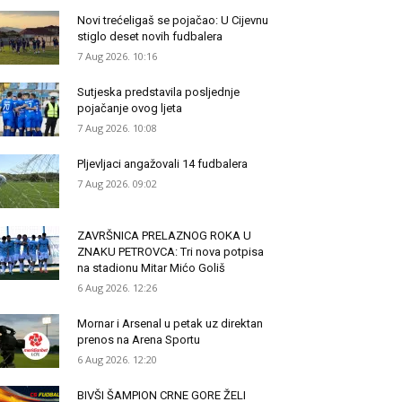
Novi trećeligaš se pojačao: U Cijevnu
stiglo deset novih fudbalera
7 Aug 2026. 10:16
Sutjeska predstavila posljednje
pojačanje ovog ljeta
7 Aug 2026. 10:08
Pljevljaci angažovali 14 fudbalera
7 Aug 2026. 09:02
ZAVRŠNICA PRELAZNOG ROKA U
ZNAKU PETROVCA: Tri nova potpisa
na stadionu Mitar Mićo Goliš
6 Aug 2026. 12:26
Mornar i Arsenal u petak uz direktan
prenos na Arena Sportu
6 Aug 2026. 12:20
BIVŠI ŠAMPION CRNE GORE ŽELI