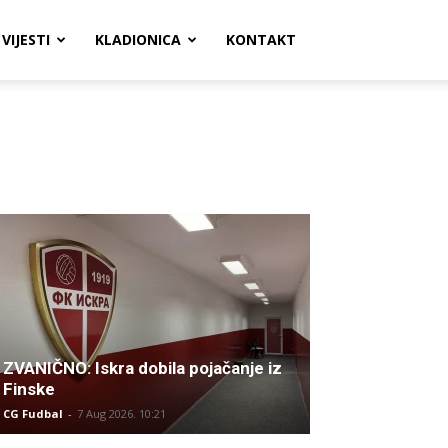
VIJESTI
KLADIONICA
KONTAKT
ZVANIČNO: Iskra dobila pojačanje iz
Finske
CG Fudbal
-
7 Aug 2026. 10:21