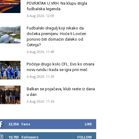
POVRATAK U VRH: Na klupu stigla
fudbalska legenda
6 Aug 2026. 12:09
Fudbalski dragulj koji nikako da
dočeka premijeru: Hoće li Lovćen
ponovo biti domaćin daleko od
Cetinja?
6 Aug 2026. 11:49
Počinje drugo kolo CFL: Evo ko otvara
novu rundu i kada se igra prvi meč
6 Aug 2026. 11:39
Balkan se pojačava, klub raste iz dana
u dan
6 Aug 2026. 11:36
22,356
Fans
LIKE
10,703
Followers
FOLLOW