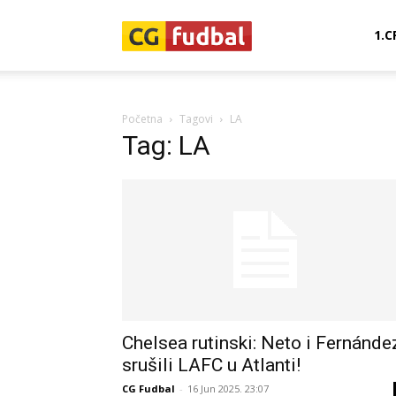
CG-
1.C
Fudbal
Početna
Tagovi
LA
Tag: LA
Chelsea rutinski: Neto i Fernánde
srušili LAFC u Atlanti!
CG Fudbal
-
16 Jun 2025. 23:07