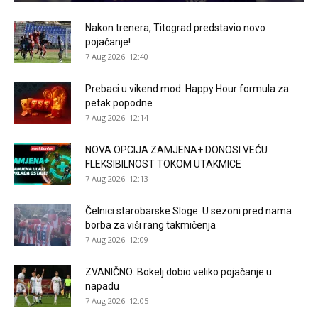
Nakon trenera, Titograd predstavio novo
pojačanje!
7 Aug 2026. 12:40
Prebaci u vikend mod: Happy Hour formula za
petak popodne
7 Aug 2026. 12:14
NOVA OPCIJA ZAMJENA+ DONOSI VEĆU
FLEKSIBILNOST TOKOM UTAKMICE
7 Aug 2026. 12:13
Čelnici starobarske Sloge: U sezoni pred nama
borba za viši rang takmičenja
7 Aug 2026. 12:09
ZVANIČNO: Bokelj dobio veliko pojačanje u
napadu
7 Aug 2026. 12:05