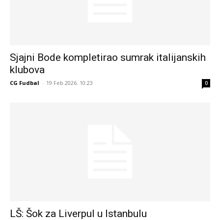
Sjajni Bode kompletirao sumrak italijanskih
klubova
CG Fudbal
-
19 Feb 2026. 10:23
0
LŠ: Šok za Liverpul u Istanbulu