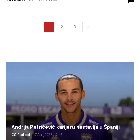
1
2
3
Andrija Petričević karijeru nastavlja u Španiji
CG Fudbal
-
7 Aug 2026. 12:45