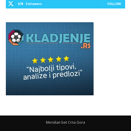
678
Followers
FOLLOW
Meridian bet Crna Gora