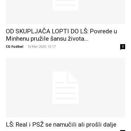
OD SKUPLJAČA LOPTI DO LŠ: Povrede u
Minhenu pružile šansu života...
CG Fudbal
-
16 Mar 2026. 12:17
0
LŠ: Real i PSŽ se namučili ali prošli dalje