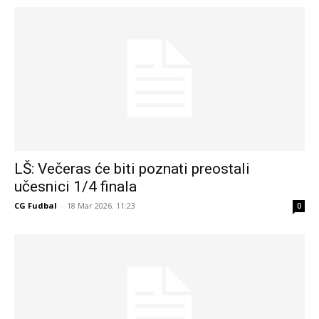
LŠ: Večeras će biti poznati preostali
učesnici 1/4 finala
CG Fudbal
-
18 Mar 2026. 11:23
0