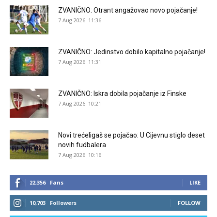
ZVANIČNO: Otrant angažovao novo pojačanje!
7 Aug 2026. 11:36
ZVANIČNO: Jedinstvo dobilo kapitalno pojačanje!
7 Aug 2026. 11:31
ZVANIČNO: Iskra dobila pojačanje iz Finske
7 Aug 2026. 10:21
Novi trećeligaš se pojačao: U Cijevnu stiglo deset
novih fudbalera
7 Aug 2026. 10:16
22,356
Fans
LIKE
10,703
Followers
FOLLOW