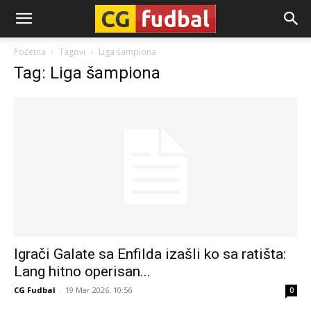
CG-
Početna
Tagovi
Liga šampiona
Tag: Liga šampiona
Fudbal
Igrači Galate sa Enfilda izašli ko sa ratišta:
Lang hitno operisan...
CG Fudbal
-
19 Mar 2026. 10:56
0