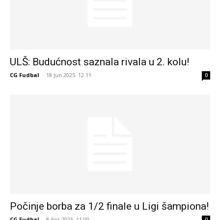
ULŠ: Budućnost saznala rivala u 2. kolu!
CG Fudbal
-
18 Jun 2025. 12:11
0
Počinje borba za 1/2 finale u Ligi šampiona!
CG Fudbal
-
8 Apr 2025. 11:00
0