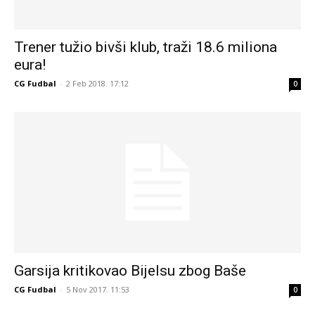
Trener tužio bivši klub, traži 18.6 miliona
eura!
CG Fudbal
-
2 Feb 2018. 17:12
0
Garsija kritikovao Bijelsu zbog Baše
CG Fudbal
-
5 Nov 2017. 11:53
0