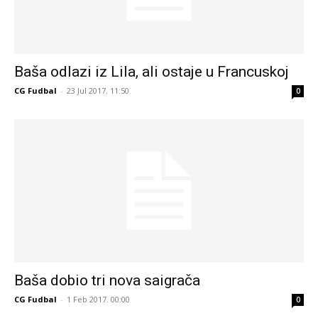
Baša odlazi iz Lila, ali ostaje u Francuskoj
CG Fudbal
-
23 Jul 2017. 11:50
0
Baša dobio tri nova saigrača
CG Fudbal
-
1 Feb 2017. 00:00
0