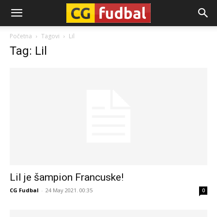
CG-
Početna
Tagovi
Lil
Tag: Lil
Fudbal
Lil je šampion Francuske!
CG Fudbal
-
24 May 2021. 00:35
0