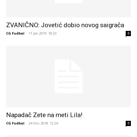
ZVANIČNO: Jovetić dobio novog saigrača
CG Fudbal
-
11 Jan 2019. 18:23
0
Napadač Zete na meti Lila!
CG Fudbal
-
24 Dec 2018. 12:26
0