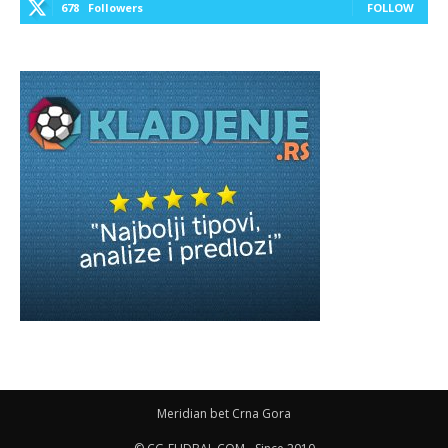
678
Followers
FOLLOW
Meridian bet Crna Gora