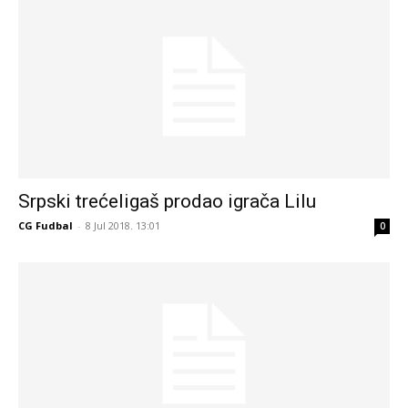
Srpski trećeligaš prodao igrača Lilu
CG Fudbal
-
8 Jul 2018. 13:01
0