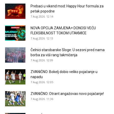
Prebaci u vikend mod: Happy Hour formula za
petak popodne
7 Aug 2026. 12:14
NOVA OPCIJA ZAMJENA+ DONOSI VEĆU
FLEKSIBILNOST TOKOM UTAKMICE
7 Aug 2026. 12:13
Čelnici starobarske Sloge: U sezoni pred nama
borba za viši rang takmičenja
7 Aug 2026. 12:09
ZVANIČNO: Bokelj dobio veliko pojačanje u
napadu
7 Aug 2026. 12:05
ZVANIČNO: Otrant angažovao novo pojačanje!
7 Aug 2026. 11:36