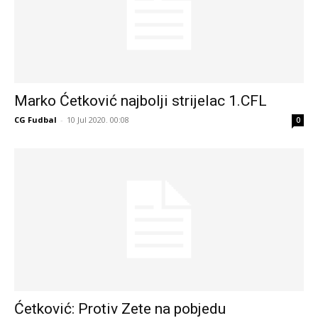
Marko Ćetković najbolji strijelac 1.CFL
CG Fudbal
-
10 Jul 2020. 00:08
0
Ćetković: Protiv Zete na pobjedu