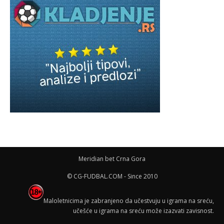
Meridian bet Crna Gora
© CG-FUDBAL.COM - Since 2010
Maloletnicima je zabranjeno da učestvuju u igrama na sreću,
učešće u igrama na sreću može izazvati zavisnost.