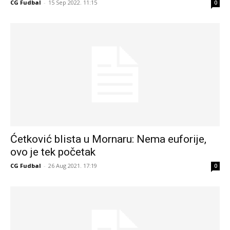
CG Fudbal
-
15 Sep 2022. 11:15
0
Ćetković blista u Mornaru: Nema euforije,
ovo je tek početak
CG Fudbal
-
26 Aug 2021. 17:19
0