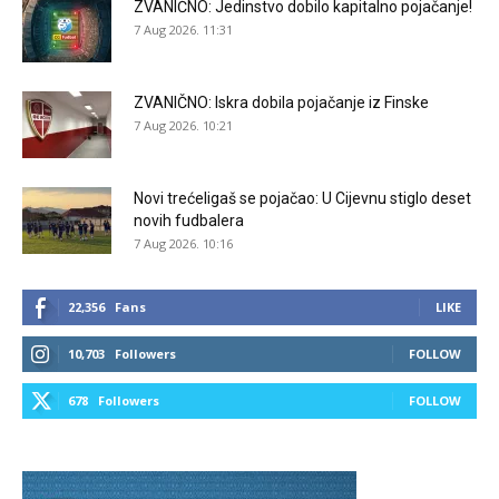
ZVANIČNO: Jedinstvo dobilo kapitalno pojačanje!
7 Aug 2026. 11:31
ZVANIČNO: Iskra dobila pojačanje iz Finske
7 Aug 2026. 10:21
Novi trećeligaš se pojačao: U Cijevnu stiglo deset
novih fudbalera
7 Aug 2026. 10:16
22,356
Fans
LIKE
10,703
Followers
FOLLOW
678
Followers
FOLLOW