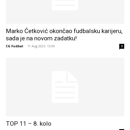
Marko Ćetković okončao fudbalsku karijeru,
sada je na novom zadatku!
CG Fudbal
-
11 Aug 2025. 13:09
0
TOP 11 – 8. kolo