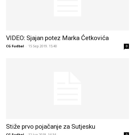
VIDEO: Sjajan potez Marka Ćetkovića
CG Fudbal
-
15 Sep 2019. 15:40
0
Stiže prvo pojačanje za Sutjesku
CG Fudbal
-
12 Jun 2018. 14:34
0