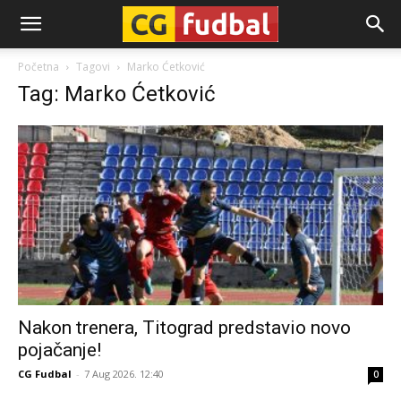
CG-
Početna
Tagovi
Marko Ćetković
Tag: Marko Ćetković
Fudbal
Nakon trenera, Titograd predstavio novo
pojačanje!
CG Fudbal
-
7 Aug 2026. 12:40
0