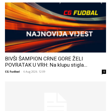
BIVŠI ŠAMPION CRNE GORE ŽELI
POVRATAK U VRH: Na klupu stigla...
CG Fudbal
-
6 Aug 2026. 12:09
0