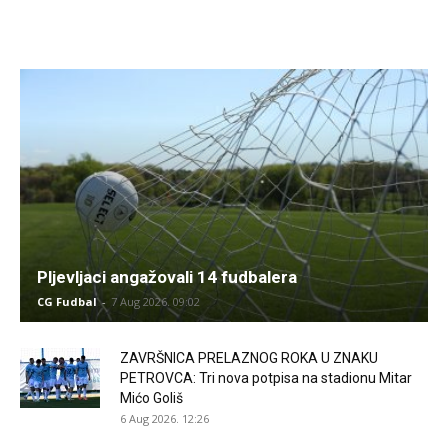
Pljevljaci angažovali 14 fudbalera
CG Fudbal
-
7 Aug 2026. 09:02
ZAVRŠNICA PRELAZNOG ROKA U ZNAKU
PETROVCA: Tri nova potpisa na stadionu Mitar
Mićo Goliš
6 Aug 2026. 12:26