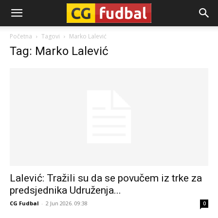
CG-
Početna
Tagovi
Marko Lalević
Tag: Marko Lalević
Fudbal
Lalević: Tražili su da se povučem iz trke za
predsjednika Udruženja...
CG Fudbal
-
2 Jun 2026. 09:38
0