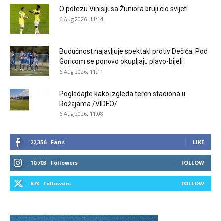
O potezu Vinisijusa Žuniora bruji cio svijet!
6 Aug 2026. 11:14
Budućnost najavljuje spektakl protiv Dečića: Pod
Goricom se ponovo okupljaju plavo-bijeli
6 Aug 2026. 11:11
Pogledajte kako izgleda teren stadiona u
Rožajama /VIDEO/
6 Aug 2026. 11:08
22,356
Fans
LIKE
10,703
Followers
FOLLOW
678
Followers
FOLLOW