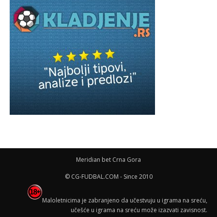
Meridian bet Crna Gora
© CG-FUDBAL.COM - Since 2010
Maloletnicima je zabranjeno da učestvuju u igrama na sreću,
učešće u igrama na sreću može izazvati zavisnost.