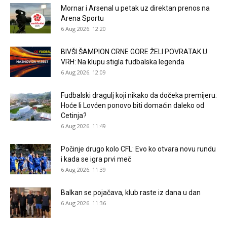
Mornar i Arsenal u petak uz direktan prenos na
Arena Sportu
6 Aug 2026. 12:20
BIVŠI ŠAMPION CRNE GORE ŽELI POVRATAK U
VRH: Na klupu stigla fudbalska legenda
6 Aug 2026. 12:09
Fudbalski dragulj koji nikako da dočeka premijeru:
Hoće li Lovćen ponovo biti domaćin daleko od
Cetinja?
6 Aug 2026. 11:49
Počinje drugo kolo CFL: Evo ko otvara novu rundu
i kada se igra prvi meč
6 Aug 2026. 11:39
Balkan se pojačava, klub raste iz dana u dan
6 Aug 2026. 11:36