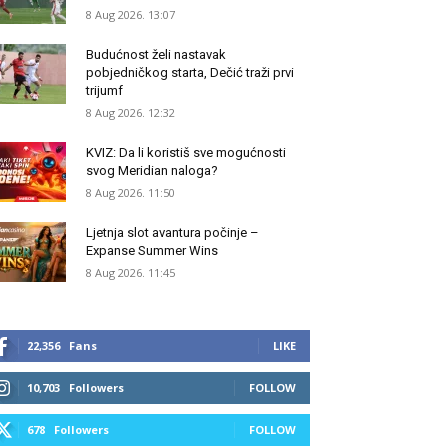
8 Aug 2026. 13:07
Budućnost želi nastavak
pobjedničkog starta, Dečić traži prvi
trijumf
8 Aug 2026. 12:32
KVIZ: Da li koristiš sve mogućnosti
svog Meridian naloga?
8 Aug 2026. 11:50
Ljetnja slot avantura počinje –
Expanse Summer Wins
8 Aug 2026. 11:45
22,356
Fans
LIKE
10,703
Followers
FOLLOW
678
Followers
FOLLOW