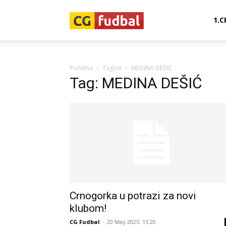
CG-
1.C
Fudbal
Početna
Tagovi
MEDINA DEŠIĆ
Tag: MEDINA DEŠIĆ
Crnogorka u potrazi za novi
klubom!
CG Fudbal
-
20 May 2025. 13:20