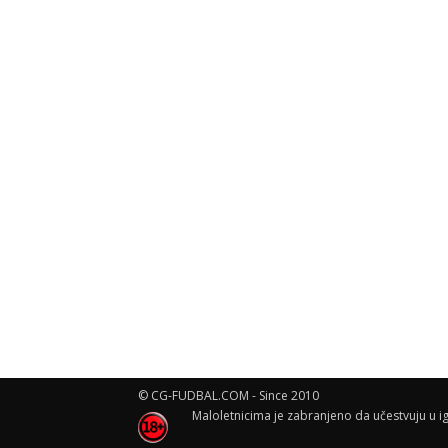
© CG-FUDBAL.COM - Since 2010
Maloletnicima je zabranjeno da učestvuju u ig