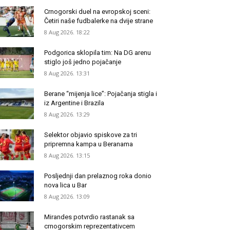
Crnogorski duel na evropskoj sceni:
Četiri naše fudbalerke na dvije strane
8 Aug 2026. 18:22
Podgorica sklopila tim: Na DG arenu
stiglo još jedno pojačanje
8 Aug 2026. 13:31
Berane “mijenja lice”: Pojačanja stigla i
iz Argentine i Brazila
8 Aug 2026. 13:29
Selektor objavio spiskove za tri
pripremna kampa u Beranama
8 Aug 2026. 13:15
Posljednji dan prelaznog roka donio
nova lica u Bar
8 Aug 2026. 13:09
Mirandes potvrdio rastanak sa
crnogorskim reprezentativcem