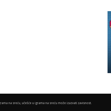
rama na sreću, učešće u igrama na sreću može izazvati zavisnost.