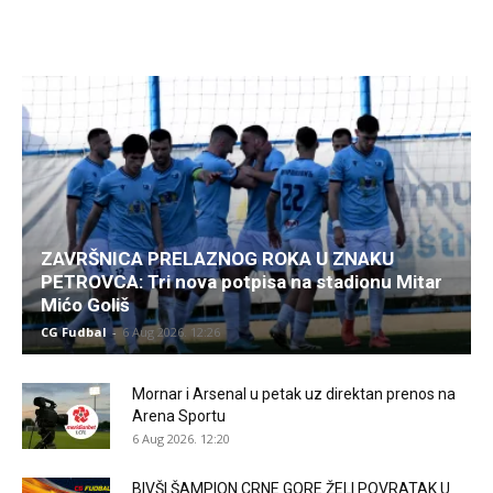
ZAVRŠNICA PRELAZNOG ROKA U ZNAKU
PETROVCA: Tri nova potpisa na stadionu Mitar
Mićo Goliš
CG Fudbal
-
6 Aug 2026. 12:26
Mornar i Arsenal u petak uz direktan prenos na
Arena Sportu
6 Aug 2026. 12:20
BIVŠI ŠAMPION CRNE GORE ŽELI POVRATAK U