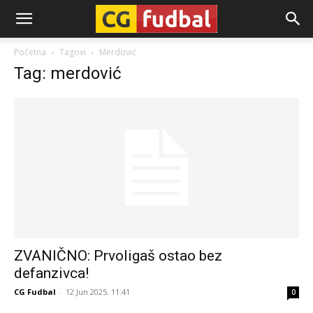
CG-
Početna
Tagovi
Merdović
Tag: merdović
Fudbal
ZVANIČNO: Prvoligaš ostao bez
defanzivca!
CG Fudbal
-
12 Jun 2025. 11:41
0