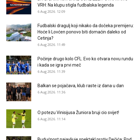
VRH: Na klupu stigla fudbalska legenda
6 Aug 2026. 12:09
Fudbalski dragulj koji nikako da dočeka premijeru:
Hoće li Lovćen ponovo biti domaćin daleko od
Cetinja?
6 Aug 2026. 11:49
Počinje drugo kolo CFL: Evo ko otvara novu rundu
i kada se igra prvi meč
6 Aug 2026. 11:39
Balkan se pojačava, klub raste iz dana u dan
6 Aug 2026. 11:36
O potezu Vinisijusa Žuniora bruji cio svijet!
6 Aug 2026. 11:14
Budućnost najavljuje spektakl protiv Dečića: Pod