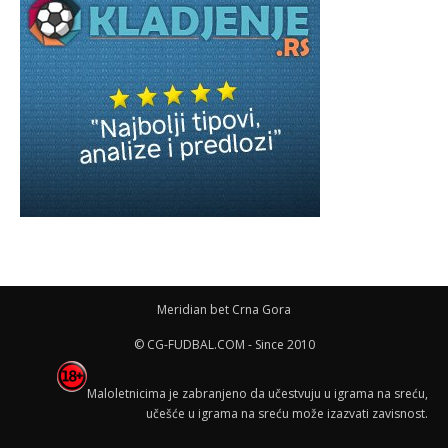
Meridian bet Crna Gora
© CG-FUDBAL.COM - Since 2010
Maloletnicima je zabranjeno da učestvuju u igrama na sreću,
učešće u igrama na sreću može izazvati zavisnost.