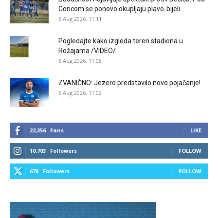
Goricom se ponovo okupljaju plavo-bijeli
6 Aug 2026. 11:11
Pogledajte kako izgleda teren stadiona u
Rožajama /VIDEO/
6 Aug 2026. 11:08
ZVANIČNO: Jezero predstavilo novo pojačanje!
6 Aug 2026. 11:02
22,356
Fans
LIKE
10,703
Followers
FOLLOW
678
Followers
FOLLOW