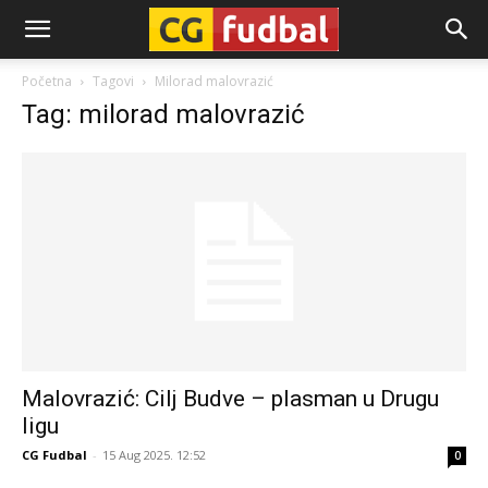
CG-
Početna
Tagovi
Milorad malovrazić
Tag: milorad malovrazić
Fudbal
Malovrazić: Cilj Budve – plasman u Drugu
ligu
CG Fudbal
-
15 Aug 2025. 12:52
0