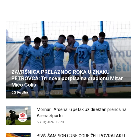
ZAVRŠNICA PRELAZNOG ROKA U ZNAKU
PETROVCA: Tri nova potpisa na stadionu Mitar
Mićo Goliš
CG Fudbal
-
6 Aug 2026. 12:26
Mornar i Arsenal u petak uz direktan prenos na
Arena Sportu
6 Aug 2026. 12:20
BIVŠI ŠAMPION CRNE GORE ŽELI POVRATAK U