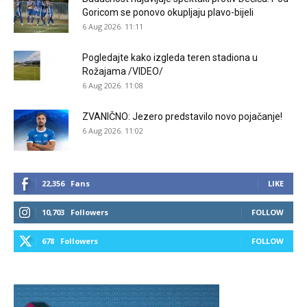
Goricom se ponovo okupljaju plavo-bijeli
6 Aug 2026. 11:11
Pogledajte kako izgleda teren stadiona u
Rožajama /VIDEO/
6 Aug 2026. 11:08
ZVANIČNO: Jezero predstavilo novo pojačanje!
6 Aug 2026. 11:02
22,356
Fans
LIKE
10,703
Followers
FOLLOW
678
Followers
FOLLOW