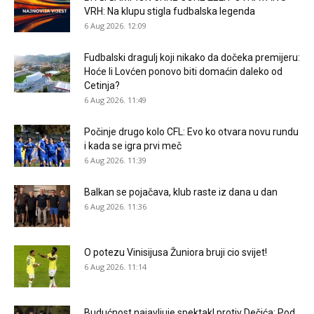
VRH: Na klupu stigla fudbalska legenda
6 Aug 2026. 12:09
Fudbalski dragulj koji nikako da dočeka premijeru:
Hoće li Lovćen ponovo biti domaćin daleko od
Cetinja?
6 Aug 2026. 11:49
Počinje drugo kolo CFL: Evo ko otvara novu rundu
i kada se igra prvi meč
6 Aug 2026. 11:39
Balkan se pojačava, klub raste iz dana u dan
6 Aug 2026. 11:36
O potezu Vinisijusa Žuniora bruji cio svijet!
6 Aug 2026. 11:14
Budućnost najavljuje spektakl protiv Dečića: Pod