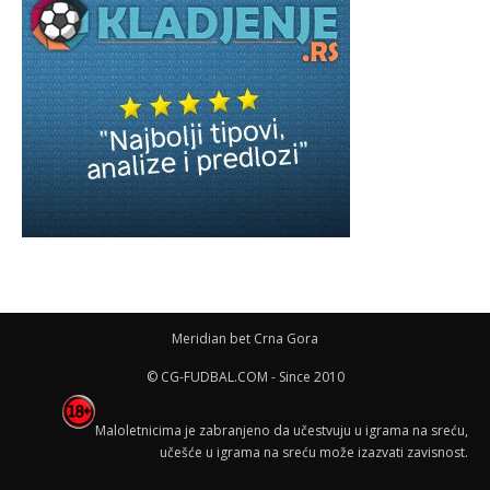
Meridian bet Crna Gora
© CG-FUDBAL.COM - Since 2010
Maloletnicima je zabranjeno da učestvuju u igrama na sreću,
učešće u igrama na sreću može izazvati zavisnost.