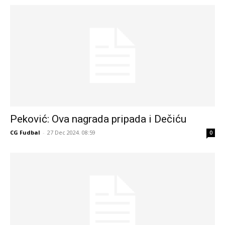
Peković: Ova nagrada pripada i Dečiću
CG Fudbal
-
27 Dec 2024. 08:59
0