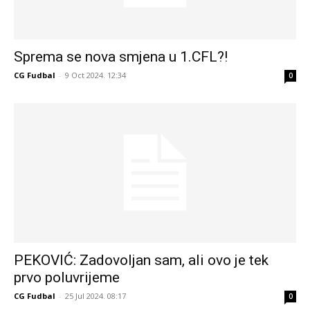
Sprema se nova smjena u 1.CFL?!
CG Fudbal
-
9 Oct 2024. 12:34
0
PEKOVIĆ: Zadovoljan sam, ali ovo je tek
prvo poluvrijeme
CG Fudbal
-
25 Jul 2024. 08:17
0