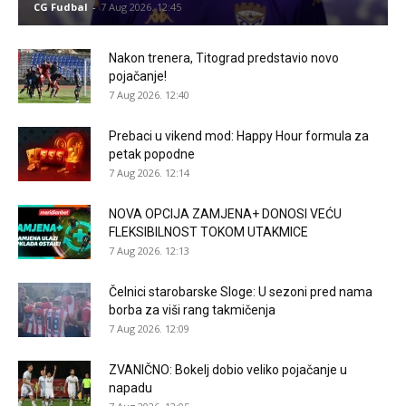
CG Fudbal
-
7 Aug 2026. 12:45
Nakon trenera, Titograd predstavio novo
pojačanje!
7 Aug 2026. 12:40
Prebaci u vikend mod: Happy Hour formula za
petak popodne
7 Aug 2026. 12:14
NOVA OPCIJA ZAMJENA+ DONOSI VEĆU
FLEKSIBILNOST TOKOM UTAKMICE
7 Aug 2026. 12:13
Čelnici starobarske Sloge: U sezoni pred nama
borba za viši rang takmičenja
7 Aug 2026. 12:09
ZVANIČNO: Bokelj dobio veliko pojačanje u
napadu