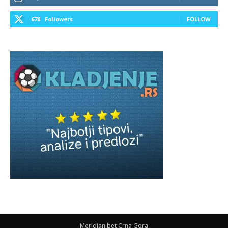
678
Followers
FOLLOW
Meridian bet Crna Gora