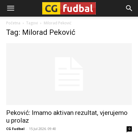
CG-
Početna
Tagovi
Milorad Peković
Tag: Milorad Peković
Fudbal
Peković: Imamo aktivan rezultat, vjerujemo
u prolaz
CG Fudbal
-
15 Jul 2026. 09:40
0