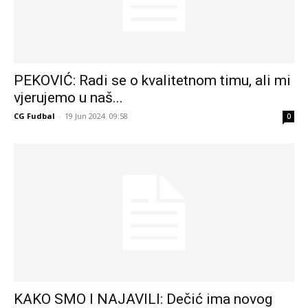
PEKOVIĆ: Radi se o kvalitetnom timu, ali mi
vjerujemo u naš...
CG Fudbal
-
19 Jun 2024. 09:58
0
KAKO SMO I NAJAVILI: Dečić ima novog