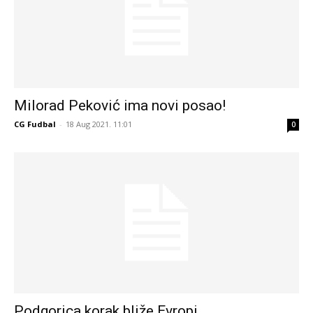
Milorad Peković ima novi posao!
CG Fudbal
-
18 Aug 2021. 11:01
0
Podgorica korak bliže Evropi