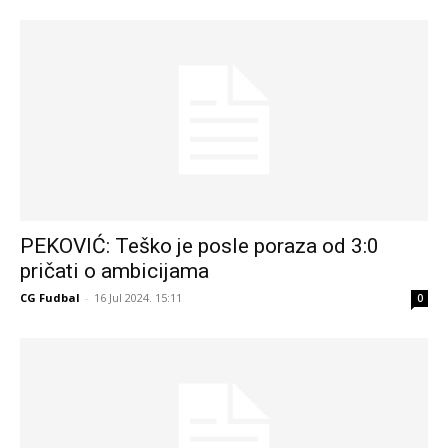
PEKOVIĆ: Teško je posle poraza od 3:0
pričati o ambicijama
CG Fudbal
-
16 Jul 2024. 15:11
0