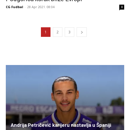
CG Fudbal
-
28 Apr 2021. 08:04
0
1
2
3
Andrija Petričević karijeru nastavlja u Španiji