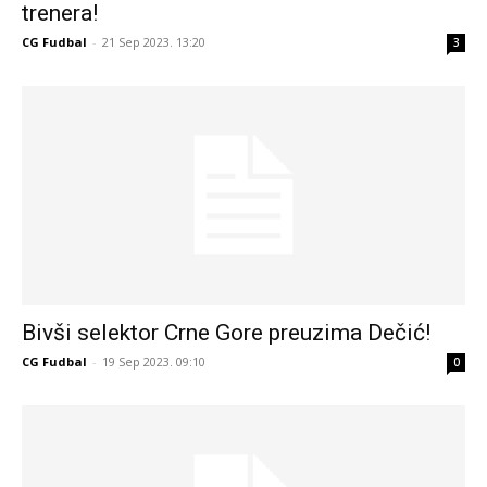
trenera!
CG Fudbal
-
21 Sep 2023. 13:20
3
Bivši selektor Crne Gore preuzima Dečić!
CG Fudbal
-
19 Sep 2023. 09:10
0