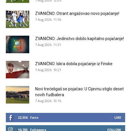
7 Aug 2026. 12:05
ZVANIČNO: Otrant angažovao novo pojačanje!
7 Aug 2026. 11:36
ZVANIČNO: Jedinstvo dobilo kapitalno pojačanje!
7 Aug 2026. 11:31
ZVANIČNO: Iskra dobila pojačanje iz Finske
7 Aug 2026. 10:21
Novi trećeligaš se pojačao: U Cijevnu stiglo deset
novih fudbalera
7 Aug 2026. 10:16
22,356
Fans
LIKE
10,703
Followers
FOLLOW