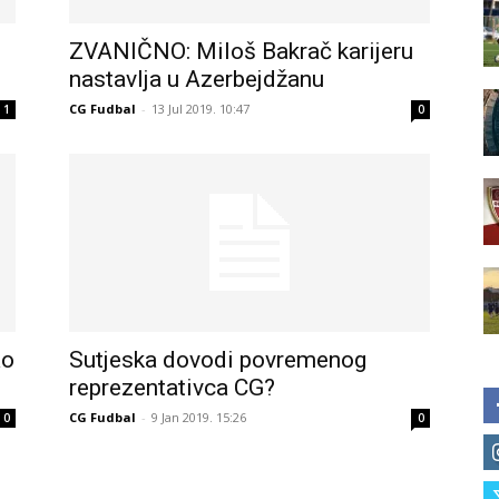
ZVANIČNO: Miloš Bakrač karijeru
nastavlja u Azerbejdžanu
CG Fudbal
-
13 Jul 2019. 10:47
1
0
ao
Sutjeska dovodi povremenog
reprezentativca CG?
CG Fudbal
-
9 Jan 2019. 15:26
0
0