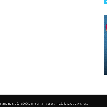
rama na sreću, učešće u igrama na sreću može izazvati zavisnost.