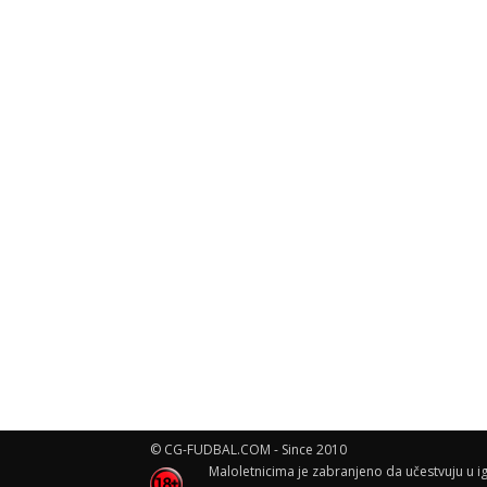
© CG-FUDBAL.COM - Since 2010
Maloletnicima je zabranjeno da učestvuju u ig