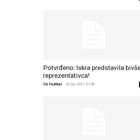
Potvrđeno: Iskra predstavila bivš
reprezentativca!
CG Fudbal
-
29 Jan 2021. 07:48