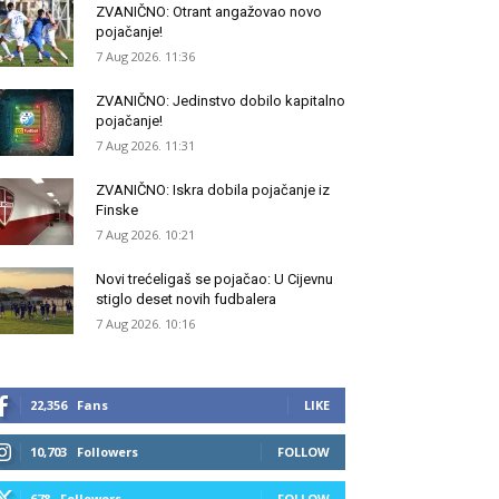
ZVANIČNO: Otrant angažovao novo
pojačanje!
7 Aug 2026. 11:36
ZVANIČNO: Jedinstvo dobilo kapitalno
pojačanje!
7 Aug 2026. 11:31
ZVANIČNO: Iskra dobila pojačanje iz
Finske
7 Aug 2026. 10:21
Novi trećeligaš se pojačao: U Cijevnu
stiglo deset novih fudbalera
7 Aug 2026. 10:16
22,356
Fans
LIKE
10,703
Followers
FOLLOW
678
Followers
FOLLOW