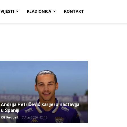
VIJESTI
KLADIONICA
KONTAKT
Andrija Petričević karijeru nastavlja
u Španiji
CG Fudbal
-
7 Aug 2026. 12:45