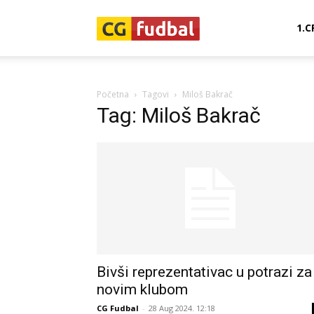
CG-
1.C
Fudbal
Početna
Tagovi
Miloš Bakrač
Tag: Miloš Bakrač
Bivši reprezentativac u potrazi za
novim klubom
CG Fudbal
-
28 Aug 2024. 12:18