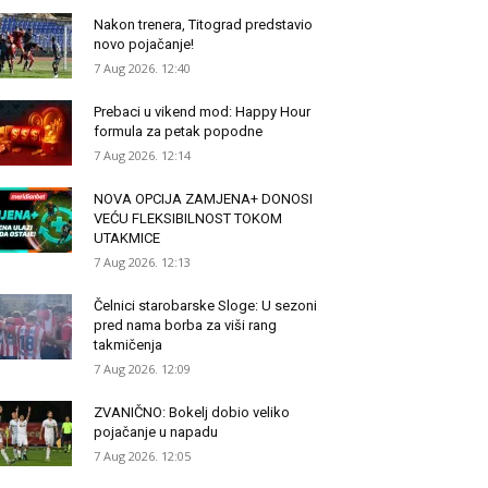
Nakon trenera, Titograd predstavio
novo pojačanje!
7 Aug 2026. 12:40
Prebaci u vikend mod: Happy Hour
formula za petak popodne
7 Aug 2026. 12:14
NOVA OPCIJA ZAMJENA+ DONOSI
VEĆU FLEKSIBILNOST TOKOM
UTAKMICE
7 Aug 2026. 12:13
Čelnici starobarske Sloge: U sezoni
pred nama borba za viši rang
takmičenja
7 Aug 2026. 12:09
ZVANIČNO: Bokelj dobio veliko
pojačanje u napadu
7 Aug 2026. 12:05