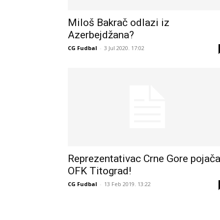
Miloš Bakrač odlazi iz
Azerbejdžana?
CG Fudbal
-
3 Jul 2020. 17:02
Reprezentativac Crne Gore pojač
OFK Titograd!
CG Fudbal
-
13 Feb 2019. 13:22