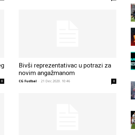
eg
Bivši reprezentativac u potrazi za
novim angažmanom
CG Fudbal
-
21 Dec 2020. 10:46
0
0