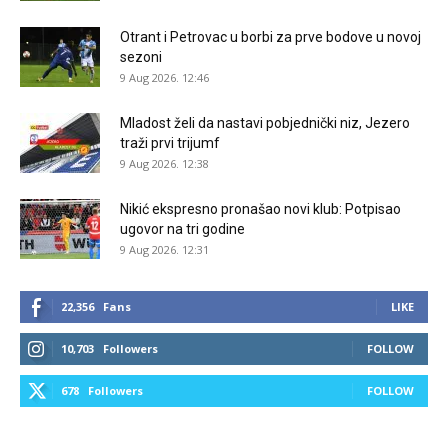
Otrant i Petrovac u borbi za prve bodove u novoj
sezoni
9 Aug 2026. 12:46
Mladost želi da nastavi pobjednički niz, Jezero
traži prvi trijumf
9 Aug 2026. 12:38
Nikić ekspresno pronašao novi klub: Potpisao
ugovor na tri godine
9 Aug 2026. 12:31
22,356
Fans
LIKE
10,703
Followers
FOLLOW
678
Followers
FOLLOW