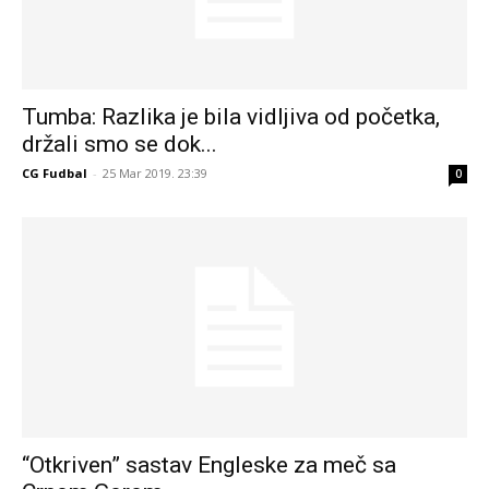
Tumba: Razlika je bila vidljiva od početka,
držali smo se dok...
CG Fudbal
-
25 Mar 2019. 23:39
0
“Otkriven” sastav Engleske za meč sa