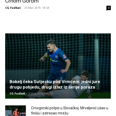
Crnom Gorom
CG Fudbal
-
25 Mar 2019. 18:54
0
Bokelj čeka Sutjesku pod Vrmcem: jedni jure
drugu pobjedu, drugi izlaz iz serije poraza
CG Fudbal
-
9 Aug 2026. 13:58
Crnogorski potpis u Slovačkoj: Mrvaljević ušao u
finišu i zatresao mrežu