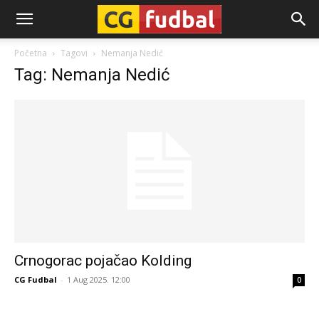
CG-
Početna
Tagovi
Nemanja Nedić
Tag: Nemanja Nedić
Fudbal
Crnogorac pojačao Kolding
CG Fudbal
-
1 Aug 2025. 12:00
0