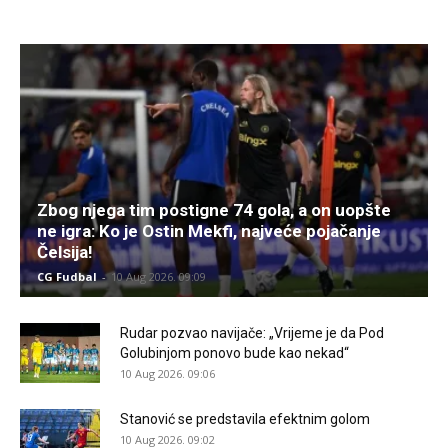
Zbog njega tim postigne 74 gola, a on uopšte
ne igra: Ko je Ostin Mekfi, najveće pojačanje
Čelsija!
CG Fudbal
-
10 Aug 2026. 09:09
Rudar pozvao navijače: „Vrijeme je da Pod
Golubinjom ponovo bude kao nekad“
10 Aug 2026. 09:06
Stanović se predstavila efektnim golom
10 Aug 2026. 09:02