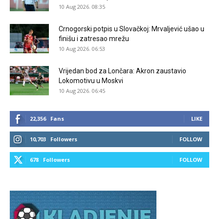
10 Aug 2026. 08:35
Crnogorski potpis u Slovačkoj: Mrvaljević ušao u
finišu i zatresao mrežu
10 Aug 2026. 06:53
Vrijedan bod za Lončara: Akron zaustavio
Lokomotivu u Moskvi
10 Aug 2026. 06:45
22,356
Fans
LIKE
10,703
Followers
FOLLOW
678
Followers
FOLLOW