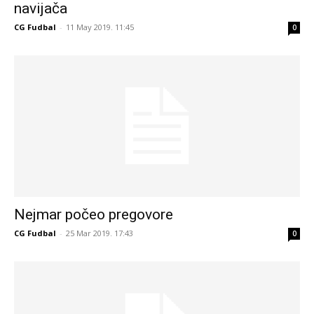
navijača
CG Fudbal
-
11 May 2019. 11:45
0
Nejmar počeo pregovore
CG Fudbal
-
25 Mar 2019. 17:43
0