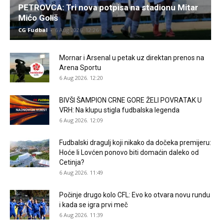
PETROVCA: Tri nova potpisa na stadionu Mitar
Mićo Goliš
CG Fudbal
-
6 Aug 2026. 12:26
Mornar i Arsenal u petak uz direktan prenos na
Arena Sportu
6 Aug 2026. 12:20
BIVŠI ŠAMPION CRNE GORE ŽELI POVRATAK U
VRH: Na klupu stigla fudbalska legenda
6 Aug 2026. 12:09
Fudbalski dragulj koji nikako da dočeka premijeru:
Hoće li Lovćen ponovo biti domaćin daleko od
Cetinja?
6 Aug 2026. 11:49
Počinje drugo kolo CFL: Evo ko otvara novu rundu
i kada se igra prvi meč
6 Aug 2026. 11:39