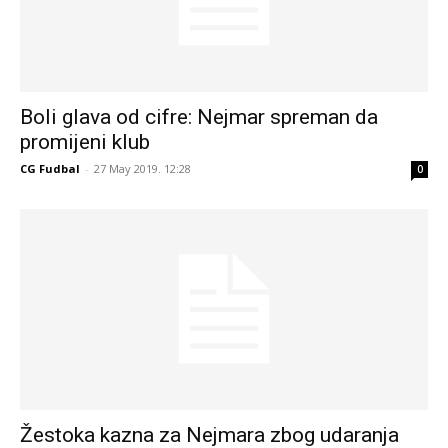
Boli glava od cifre: Nejmar spreman da
promijeni klub
CG Fudbal
-
27 May 2019. 12:28
0
Žestoka kazna za Nejmara zbog udaranja