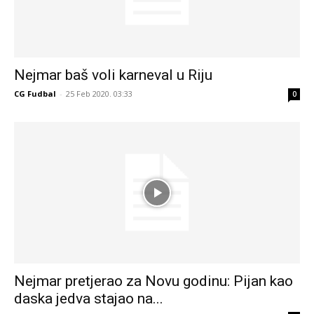
Nejmar baš voli karneval u Riju
CG Fudbal
-
25 Feb 2020. 03:33
0
Nejmar pretjerao za Novu godinu: Pijan kao
daska jedva stajao na...