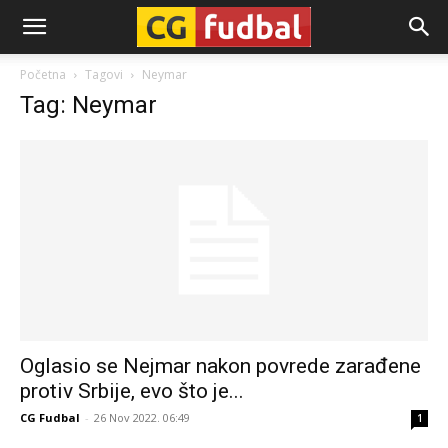
CG-
Početna
Tagovi
Neymar
Tag: Neymar
Fudbal
Oglasio se Nejmar nakon povrede zarađene
protiv Srbije, evo što je...
CG Fudbal
-
26 Nov 2022. 06:49
1