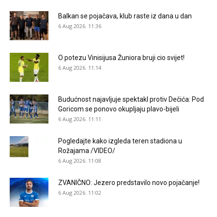
Balkan se pojačava, klub raste iz dana u dan
6 Aug 2026. 11:36
O potezu Vinisijusa Žuniora bruji cio svijet!
6 Aug 2026. 11:14
Budućnost najavljuje spektakl protiv Dečića: Pod
Goricom se ponovo okupljaju plavo-bijeli
6 Aug 2026. 11:11
Pogledajte kako izgleda teren stadiona u
Rožajama /VIDEO/
6 Aug 2026. 11:08
ZVANIČNO: Jezero predstavilo novo pojačanje!
6 Aug 2026. 11:02