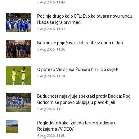
6 Aug 2026. 11:49
Počinje drugo kolo CFL: Evo ko otvara novu rundu
i kada se igra prvi meč
6 Aug 2026. 11:39
Balkan se pojačava, klub raste iz dana u dan
6 Aug 2026. 11:36
O potezu Vinisijusa Žuniora bruji cio svijet!
6 Aug 2026. 11:14
Budućnost najavljuje spektakl protiv Dečića: Pod
Goricom se ponovo okupljaju plavo-bijeli
6 Aug 2026. 11:11
Pogledajte kako izgleda teren stadiona u
Rožajama /VIDEO/
6 Aug 2026. 11:08