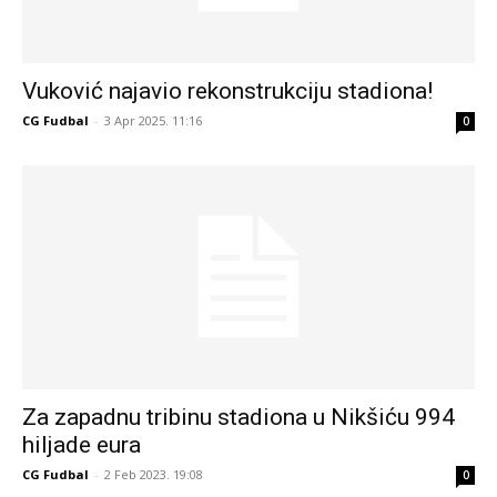
Vuković najavio rekonstrukciju stadiona!
CG Fudbal
-
3 Apr 2025. 11:16
0
Za zapadnu tribinu stadiona u Nikšiću 994
hiljade eura
CG Fudbal
-
2 Feb 2023. 19:08
0