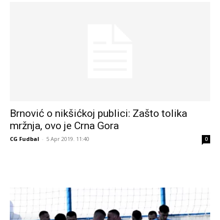
Brnović o nikšićkoj publici: Zašto tolika
mržnja, ovo je Crna Gora
CG Fudbal
-
5 Apr 2019. 11:40
0