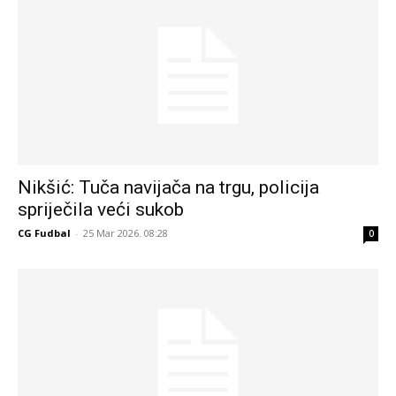
Nikšić: Tuča navijača na trgu, policija
spriječila veći sukob
CG Fudbal
-
25 Mar 2026. 08:28
0