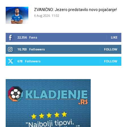
ZVANIČNO: Jezero predstavilo novo pojačanje!
6 Aug 2026. 11:02
22,356
Fans
LIKE
10,703
Followers
FOLLOW
678
Followers
FOLLOW