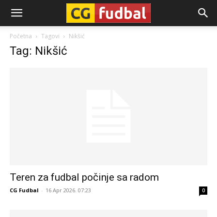
CG-
Početna
Tagovi
Nikšić
Tag: Nikšić
Fudbal
Teren za fudbal počinje sa radom
CG Fudbal
-
16 Apr 2026. 07:23
0