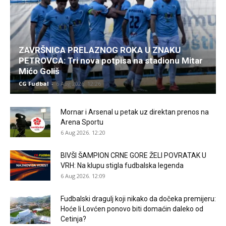
ZAVRŠNICA PRELAZNOG ROKA U ZNAKU
PETROVCA: Tri nova potpisa na stadionu Mitar
Mićo Goliš
CG Fudbal
-
6 Aug 2026. 12:26
Mornar i Arsenal u petak uz direktan prenos na
Arena Sportu
6 Aug 2026. 12:20
BIVŠI ŠAMPION CRNE GORE ŽELI POVRATAK U
VRH: Na klupu stigla fudbalska legenda
6 Aug 2026. 12:09
Fudbalski dragulj koji nikako da dočeka premijeru:
Hoće li Lovćen ponovo biti domaćin daleko od
Cetinja?