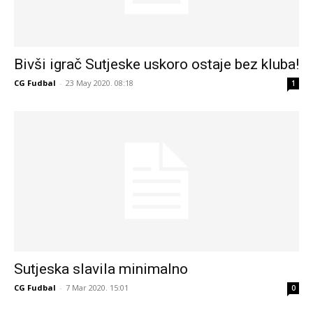
Bivši igrač Sutjeske uskoro ostaje bez kluba!
CG Fudbal
-
23 May 2020. 08:18
1
Sutjeska slavila minimalno
CG Fudbal
-
7 Mar 2020. 15:01
0