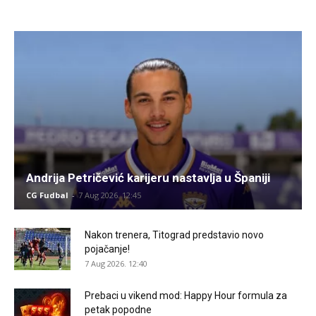
Andrija Petričević karijeru nastavlja u Španiji
CG Fudbal
-
7 Aug 2026. 12:45
Nakon trenera, Titograd predstavio novo
pojačanje!
7 Aug 2026. 12:40
Prebaci u vikend mod: Happy Hour formula za
petak popodne