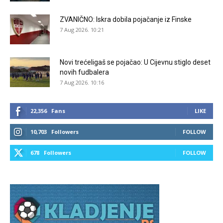
ZVANIČNO: Iskra dobila pojačanje iz Finske
7 Aug 2026. 10:21
Novi trećeligaš se pojačao: U Cijevnu stiglo deset
novih fudbalera
7 Aug 2026. 10:16
22,356
Fans
LIKE
10,703
Followers
FOLLOW
678
Followers
FOLLOW