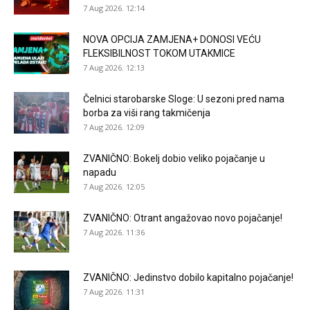
7 Aug 2026. 12:14
NOVA OPCIJA ZAMJENA+ DONOSI VEĆU
FLEKSIBILNOST TOKOM UTAKMICE
7 Aug 2026. 12:13
Čelnici starobarske Sloge: U sezoni pred nama
borba za viši rang takmičenja
7 Aug 2026. 12:09
ZVANIČNO: Bokelj dobio veliko pojačanje u
napadu
7 Aug 2026. 12:05
ZVANIČNO: Otrant angažovao novo pojačanje!
7 Aug 2026. 11:36
ZVANIČNO: Jedinstvo dobilo kapitalno pojačanje!
7 Aug 2026. 11:31