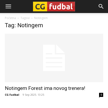
CG-
Početna
Tagovi
Notingem
Tag: Notingem
Fudbal
Notingem Forest ima novog trenera!
CG Fudbal
-
9 Sep 2025. 13:25
0